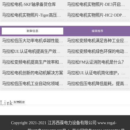
马拉松电机-SKF轴承备货仓库
马拉松电机实物照片-DE3开启式电机（IE3）
马拉松电机实物照片-Tiger高压高效电机
马拉松电机实物照片-HC2 ODP船用电机
新鲜信息
编辑推荐
马拉松低压大功率电机卓越性能的保证
马拉松变频电机满足各种工业应用的需求
马拉松UL认证电机提高生产效率，降低运营成本
马拉松变频电机绿色环保的电动机选择
马拉松变频电机提高生产效率和降低运营成本的电动机
马拉松FM认证消防电机是什么？
马拉松电机创新的电动机解决方案
马拉松UL认证电机简化维护，降低运营成本
马拉松低压电机工业自动化领域的可靠伙伴
马拉松低压电机降低能耗，提高能效
Copyright 2021-2021
江苏西葆电力设备有限公司
www.regal-