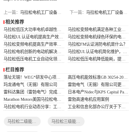
马拉松UL认证电
上一篇：
马拉松电机工厂设备-高速动平衡机
下一篇：
马拉松电机工厂设备-第四代四臂全伺服数控涨形机
机
马拉松NEMA电
相关推荐
马拉松低压大功率电机卓越性能的保证
马拉松变频电机满足各种工业应用的需求
机
马拉松低压大功
马拉松UL认证电机提高生产效率，降低运营成本
马拉松变频电机绿色环保的电动机选择
马拉松变频电机提高生产效率和降低运营成本的电动机
马拉松FM认证消防电机是什么？
率电机
马拉松消防认证
马拉松电机创新的电动机解决方案
马拉松UL认证电机简化维护，降低运营成本
马拉松低压电机工业自动化领域的可靠伙伴
马拉松低压电机降低能耗，提高能效
电机
马拉松低压电机
栏目推荐
WEG W20电机
落址无锡！WEG*研发中心项目建设在Marathon无锡工厂顺利开工！
高压电机能效标准GB 30254-2024将于2025年9月1日正式实施
玛龙通电气（无锡）有限公司
雷勃电气（无锡）有限公司更名为玛龙通电气（无锡）有限公司
WEG W21电机
雷科达集团（雷勃电气）完成向WEG出售其工业电机和发电机业务
日本电产Nidec与KPS Capital Partners竞争收购西门子电机业务，预计交易额超30亿欧元
Marathon Motors美国马拉松电机官方授权书
雷勃高速电机应用案例
马拉松电机行业动态分享：工信部、**等六部门联合发布《工业能效提升行动计划》
工业和信息化部办公厅关于下达2022年度国家工业节能监察任务的通知
马拉松二级能效IE4电机
马拉松三级能效IE3电机