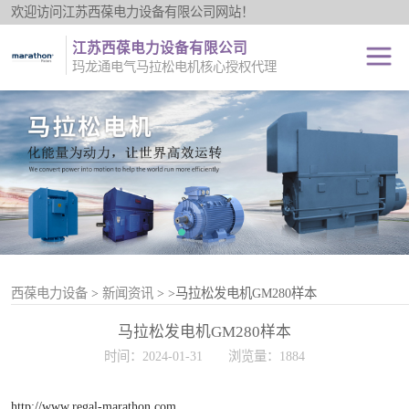
欢迎访问江苏西葆电力设备有限公司网站！
江苏西葆电力设备有限公司
玛龙通电气马拉松电机核心授权代理
马拉松二级能效
IE4电机
马拉松三级能效
IE3电机
高速电机
马拉松变频电机
马拉松高压电机
西葆电力设备
>
新闻资讯
>
>马拉松发电机GM280样本
马拉松发电机GM280样本
马拉松船用电机
时间：2024-01-31
浏览量：1884
马拉松绕线电机
http://www.regal-marathon.com