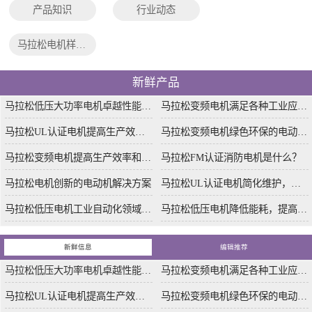
产品知识
行业动态
马拉松电机样本下载
新鲜产品
马拉松低压大功率电机卓越性能的保证
马拉松变频电机满足各种工业应用的需求
马拉松UL认证电机提高生产效率，降低运营成本
马拉松变频电机绿色环保的电动机选择
马拉松变频电机提高生产效率和降低运营成本的电动机
马拉松FM认证消防电机是什么？
马拉松电机创新的电动机解决方案
马拉松UL认证电机简化维护，降低运营成本
马拉松低压电机工业自动化领域的可靠伙伴
马拉松低压电机降低能耗，提高能效
新鲜信息
编辑推荐
马拉松低压大功率电机卓越性能的保证
马拉松变频电机满足各种工业应用的需求
马拉松UL认证电机提高生产效率，降低运营成本
马拉松变频电机绿色环保的电动机选择