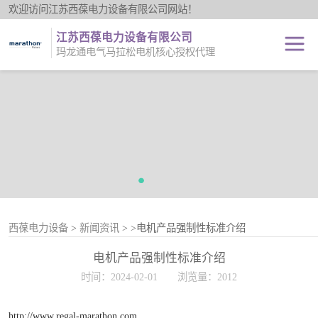
欢迎访问江苏西葆电力设备有限公司网站！
江苏西葆电力设备有限公司
玛龙通电气马拉松电机核心授权代理
马拉松二级能效
IE4电机
马拉松三级能效
IE3电机
高速电机
马拉松变频电机
马拉松高压电机
西葆电力设备
>
新闻资讯
>
>电机产品强制性标准介绍
电机产品强制性标准介绍
马拉松船用电机
时间：2024-02-01
浏览量：2012
马拉松绕线电机
http://www.regal-marathon.com