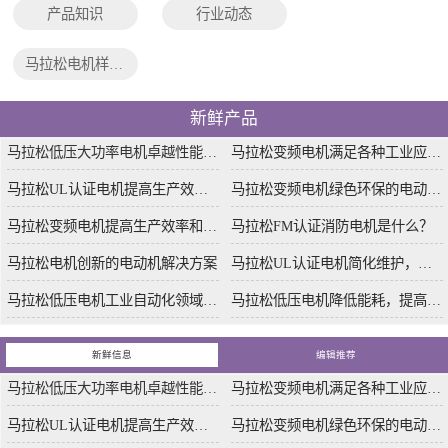
产品知识
行业动态
马拉松电机样本下载
新鲜产品
马拉松低压大功率电机卓越性能的保证
马拉松变频电机满足各种工业应用的需求
马拉松UL认证电机提高生产效率，降低运营成本
马拉松变频电机绿色环保的电动机选择
马拉松变频电机提高生产效率和降低运营成本的电动机
马拉松FM认证消防电机是什么？
马拉松电机创新的电动机解决方案
马拉松UL认证电机简化维护，降低运营成本
马拉松低压电机工业自动化领域的可靠伙伴
马拉松低压电机降低能耗，提高能效
新鲜信息
编辑推荐
马拉松低压大功率电机卓越性能的保证
马拉松变频电机满足各种工业应用的需求
马拉松UL认证电机提高生产效率，降低运营成本
马拉松变频电机绿色环保的电动机选择