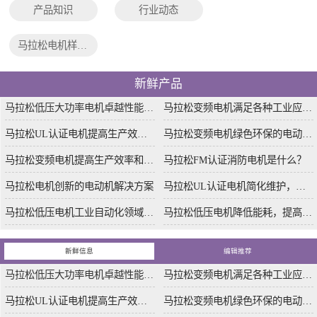
产品知识
行业动态
马拉松电机样本下载
新鲜产品
马拉松低压大功率电机卓越性能的保证
马拉松变频电机满足各种工业应用的需求
马拉松UL认证电机提高生产效率，降低运营成本
马拉松变频电机绿色环保的电动机选择
马拉松变频电机提高生产效率和降低运营成本的电动机
马拉松FM认证消防电机是什么？
马拉松电机创新的电动机解决方案
马拉松UL认证电机简化维护，降低运营成本
马拉松低压电机工业自动化领域的可靠伙伴
马拉松低压电机降低能耗，提高能效
新鲜信息
编辑推荐
马拉松低压大功率电机卓越性能的保证
马拉松变频电机满足各种工业应用的需求
马拉松UL认证电机提高生产效率，降低运营成本
马拉松变频电机绿色环保的电动机选择