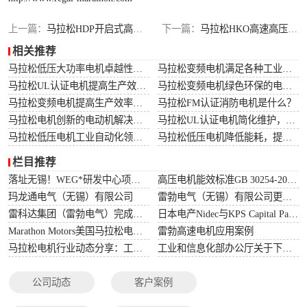
马拉松UL认证电
上一篇：
马拉松HDP开启式高压电机
下一篇：
马拉松HKO高速高压电机IP23
机
马拉松NEMA电
相关推荐
马拉松低压大功率电机卓越性能的保证
马拉松变频电机满足各种工业应用的需求
机
马拉松低压大功
马拉松UL认证电机提高生产效率，降低运营成本
马拉松变频电机绿色环保的电动机选择
马拉松变频电机提高生产效率和降低运营成本的电动机
马拉松FM认证消防电机是什么？
率电机
马拉松消防认证
马拉松电机创新的电动机解决方案
马拉松UL认证电机简化维护，降低运营成本
马拉松低压电机工业自动化领域的可靠伙伴
马拉松低压电机降低能耗，提高能效
电机
马拉松低压电机
栏目推荐
WEG W20电机
落址无锡！WEG*研发中心项目建设在Marathon无锡工厂顺利开工！
高压电机能效标准GB 30254-2024将于2025年9月1日正式实施
玛龙通电气（无锡）有限公司
雷勃电气（无锡）有限公司更名为玛龙通电气（无锡）有限公司
WEG W21电机
雷科达集团（雷勃电气）完成向WEG出售其工业电机和发电机业务
日本电产Nidec与KPS Capital Partners竞争收购西门子电机业务，预计交易额超30亿欧元
Marathon Motors美国马拉松电机官方授权书
雷勃高速电机应用案例
马拉松电机行业动态分享：工信部、**等六部门联合发布《工业能效提升行动计划》
工业和信息化部办公厅关于下达2022年度国家工业节能监察任务的通知
公司动态
客户案例