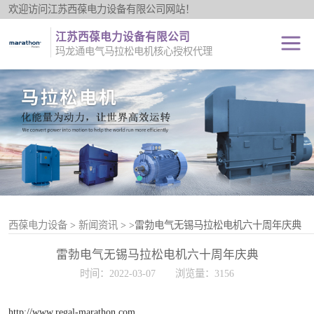
欢迎访问江苏西葆电力设备有限公司网站！
江苏西葆电力设备有限公司
玛龙通电气马拉松电机核心授权代理
马拉松二级能效
IE4电机
马拉松三级能效
IE3电机
高速电机
马拉松变频电机
马拉松高压电机
西葆电力设备
>
新闻资讯
>
>雷勃电气无锡马拉松电机六十周年庆典
雷勃电气无锡马拉松电机六十周年庆典
马拉松船用电机
时间：2022-03-07
浏览量：3156
马拉松绕线电机
http://www.regal-marathon.com