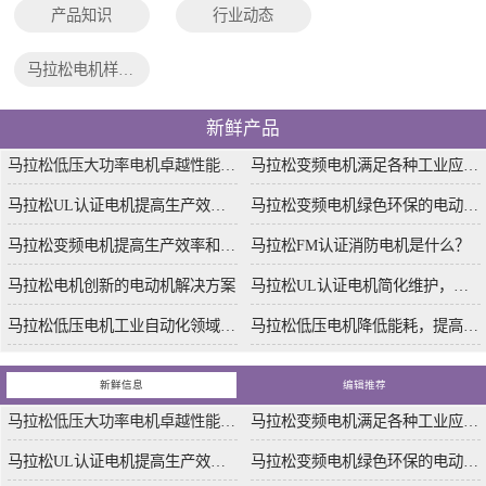
产品知识
行业动态
马拉松电机样本下载
新鲜产品
马拉松低压大功率电机卓越性能的保证
马拉松变频电机满足各种工业应用的需求
马拉松UL认证电机提高生产效率，降低运营成本
马拉松变频电机绿色环保的电动机选择
马拉松变频电机提高生产效率和降低运营成本的电动机
马拉松FM认证消防电机是什么？
马拉松电机创新的电动机解决方案
马拉松UL认证电机简化维护，降低运营成本
马拉松低压电机工业自动化领域的可靠伙伴
马拉松低压电机降低能耗，提高能效
新鲜信息
编辑推荐
马拉松低压大功率电机卓越性能的保证
马拉松变频电机满足各种工业应用的需求
马拉松UL认证电机提高生产效率，降低运营成本
马拉松变频电机绿色环保的电动机选择