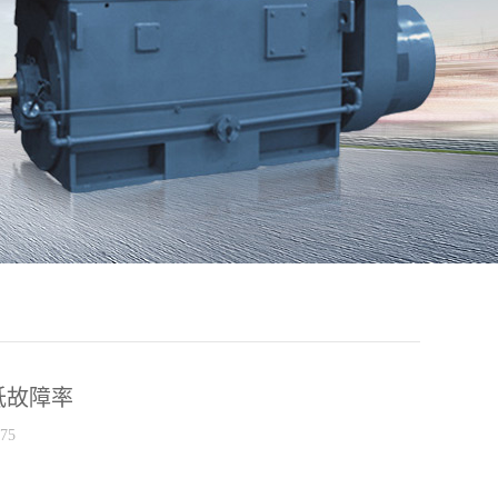
低故障率
75