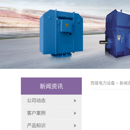
西葆电力设备
>
新闻
新闻资讯
公司动态
客户案例
产品知识