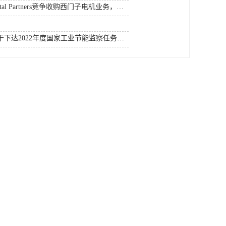
日本电产Nidec与KPS Capital Partners竞争收购西门子电机业务，预计交易额超30亿欧元
工业和信息化部办公厅关于下达2022年度国家工业节能监察任务的通知