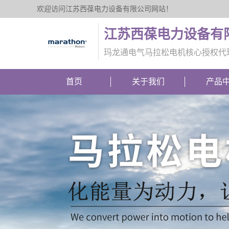
欢迎访问江苏西葆电力设备有限公司网站！
江苏西葆电力设备有
玛龙通电气马拉松电机核心授权代
首页
关于我们
产品