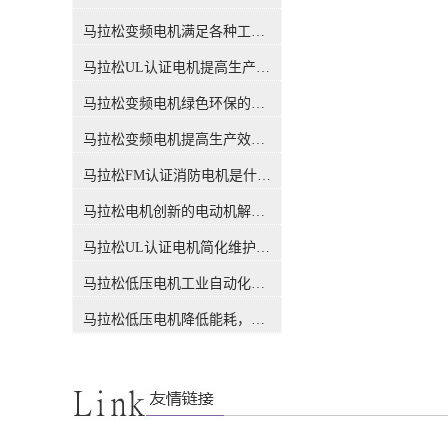
性能优劣直接影响生产线的效
正式进入中国市场。新厂房于
马拉松变频电机满足各种工业应用的需求
率与稳定性。作为一款享誉北
2014年建成，占地面积超过6
美市场的工业电机品牌，马拉
万平方米，为马拉松电机的本
马拉松UL认证电机提高生产效率，降低运营成本
松电机以其出色的设计理念、
地化生产与研发提供了坚实的
严谨的制造工艺和可靠的运行
基础设施保障。如今，雷勃电
马拉松变频电机绿色环保的电动机选择
表现，成为众多行业用户的信
气集团在美国、加拿大、墨西
赖之选。本文将带您深入了解
哥、中国、泰国、澳大利亚和
马拉松变频电机提高生产效率和降低运营成本的电动机
马拉松低压大功率电机背后那
印度拥有63个制造基地和16个
些确保卓越性能的关键因素。
马拉松FM认证消防电机是什么？
技术中心，全球员工约25000
传承与创新：马拉松电机的品
人，2014年销售额达到40余亿
马拉松电机创新的电动机解决方案
牌基因马拉松电机隶属于雷勃
美元，并被美国福布斯杂志评
电气集团，后者成立于1955
选为美国400强企业。低压大
马拉松UL认证电机简化维护，降低运营成本
年，总部位于美国威斯康辛
功率电机的技术优势马拉松低
州。经过半个多世纪的发展，
压大功率电机在设计上充分考
马拉松低压电机工业自动化领域的可靠伙伴
雷勃电气集团已成为全球电
虑了工业应用场景的复杂性和
机、自动控制解决方案和发电
严苛性。其核心技术优势主要
马拉松低压电机降低能耗，提高能效
机领域的重要制造商。集团自
体现在以下几个方面：高可靠
2005年在纽约股票交易所上市
性设计：马拉松电机采用先进
以来，始终坚持多品牌营销与
的电磁设计方案，通过优化定
并购整合战略，在过去三十年
子与转子的配合，有效降低谐
间完成了四十余次收购，逐步
波损耗和温升。在绝缘系统方
构建起覆盖全球的产业版图。
面，选用高品质绝缘材料，确