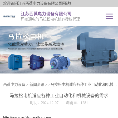
欢迎访问江苏西葆电力设备有限公司网站！
江苏西葆电力设备有限公司
玛龙通电气马拉松电机核心授权代理
马拉松二级能效
IE4电机
马拉松三级能效
IE3电机
高速电机
马拉松变频电机
马拉松高压电机
西葆电力设备
>
新闻资讯
>
>马拉松电机适应各种工业自动化和机械设备的需求
马拉松电机适应各种工业自动化和机械设备的需求
马拉松船用电机
时间：2024-12-07
浏览量：1281
马拉松绕线电机
http://www.regal-marathon.com