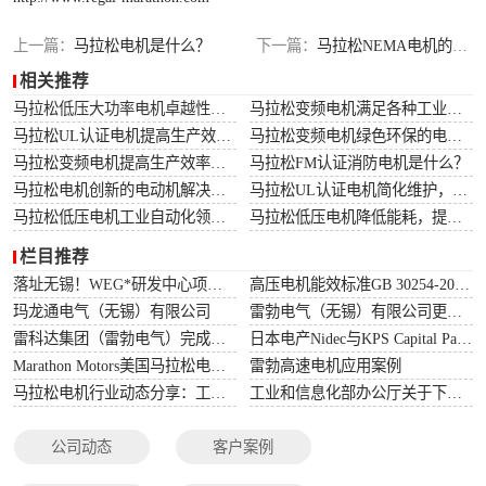
马拉松UL认证电
上一篇：
马拉松电机是什么？
下一篇：
马拉松NEMA电机的主要结构
机
马拉松NEMA电
相关推荐
马拉松低压大功率电机卓越性能的保证
马拉松变频电机满足各种工业应用的需求
机
马拉松低压大功
马拉松UL认证电机提高生产效率，降低运营成本
马拉松变频电机绿色环保的电动机选择
马拉松变频电机提高生产效率和降低运营成本的电动机
马拉松FM认证消防电机是什么？
率电机
马拉松消防认证
马拉松电机创新的电动机解决方案
马拉松UL认证电机简化维护，降低运营成本
马拉松低压电机工业自动化领域的可靠伙伴
马拉松低压电机降低能耗，提高能效
电机
马拉松低压电机
栏目推荐
WEG W20电机
落址无锡！WEG*研发中心项目建设在Marathon无锡工厂顺利开工！
高压电机能效标准GB 30254-2024将于2025年9月1日正式实施
玛龙通电气（无锡）有限公司
雷勃电气（无锡）有限公司更名为玛龙通电气（无锡）有限公司
WEG W21电机
雷科达集团（雷勃电气）完成向WEG出售其工业电机和发电机业务
日本电产Nidec与KPS Capital Partners竞争收购西门子电机业务，预计交易额超30亿欧元
Marathon Motors美国马拉松电机官方授权书
雷勃高速电机应用案例
马拉松电机行业动态分享：工信部、**等六部门联合发布《工业能效提升行动计划》
工业和信息化部办公厅关于下达2022年度国家工业节能监察任务的通知
公司动态
客户案例