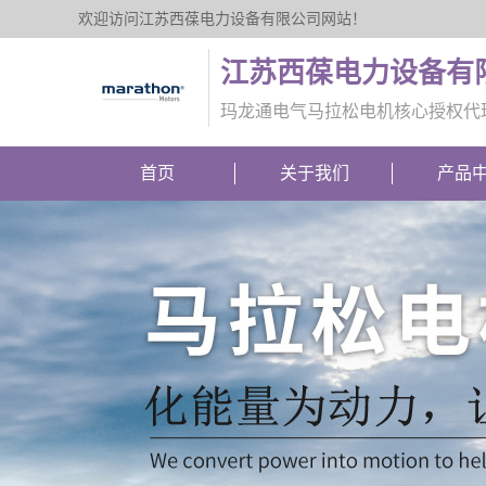
欢迎访问江苏西葆电力设备有限公司网站！
江苏西葆电力设备有
玛龙通电气马拉松电机核心授权代
首页
关于我们
产品