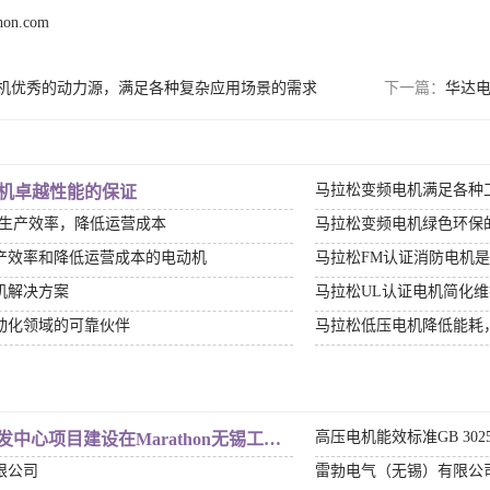
thon.com
机优秀的动力源，满足各种复杂应用场景的需求
下一篇：
华达
马拉松变频电机满足各种
机卓越性能的保证
高生产效率，降低运营成本
马拉松变频电机绿色环保
产效率和降低运营成本的电动机
马拉松FM认证消防电机
机解决方案
马拉松UL认证电机简化
动化领域的可靠伙伴
马拉松低压电机降低能耗
高压电机能效标准GB 3025
落址无锡！WEG*研发中心项目建设在Marathon无锡工厂顺利开工！
限公司
雷勃电气（无锡）有限公