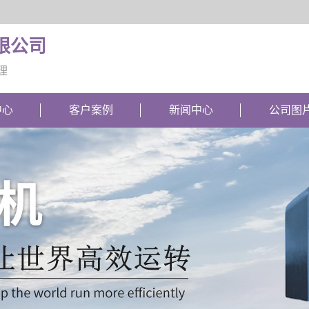
限公司
理
中心
客户案例
新闻中心
公司图