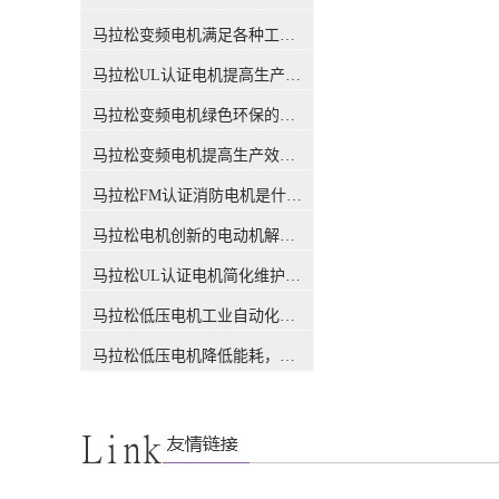
性能优劣直接影响生产线的效
正式进入中国市场。新厂房于
马拉松变频电机满足各种工业应用的需求
率与稳定性。作为一款享誉北
2014年建成，占地面积超过6
美市场的工业电机品牌，马拉
万平方米，为马拉松电机的本
马拉松UL认证电机提高生产效率，降低运营成本
松电机以其出色的设计理念、
地化生产与研发提供了坚实的
严谨的制造工艺和可靠的运行
基础设施保障。如今，雷勃电
马拉松变频电机绿色环保的电动机选择
表现，成为众多行业用户的信
气集团在美国、加拿大、墨西
赖之选。本文将带您深入了解
哥、中国、泰国、澳大利亚和
马拉松变频电机提高生产效率和降低运营成本的电动机
马拉松低压大功率电机背后那
印度拥有63个制造基地和16个
些确保卓越性能的关键因素。
马拉松FM认证消防电机是什么？
技术中心，全球员工约25000
传承与创新：马拉松电机的品
人，2014年销售额达到40余亿
马拉松电机创新的电动机解决方案
牌基因马拉松电机隶属于雷勃
美元，并被美国福布斯杂志评
电气集团，后者成立于1955
选为美国400强企业。低压大
马拉松UL认证电机简化维护，降低运营成本
年，总部位于美国威斯康辛
功率电机的技术优势马拉松低
州。经过半个多世纪的发展，
压大功率电机在设计上充分考
马拉松低压电机工业自动化领域的可靠伙伴
雷勃电气集团已成为全球电
虑了工业应用场景的复杂性和
机、自动控制解决方案和发电
严苛性。其核心技术优势主要
马拉松低压电机降低能耗，提高能效
机领域的重要制造商。集团自
体现在以下几个方面：高可靠
2005年在纽约股票交易所上市
性设计：马拉松电机采用先进
以来，始终坚持多品牌营销与
的电磁设计方案，通过优化定
并购整合战略，在过去三十年
子与转子的配合，有效降低谐
间完成了四十余次收购，逐步
波损耗和温升。在绝缘系统方
构建起覆盖全球的产业版图。
面，选用高品质绝缘材料，确