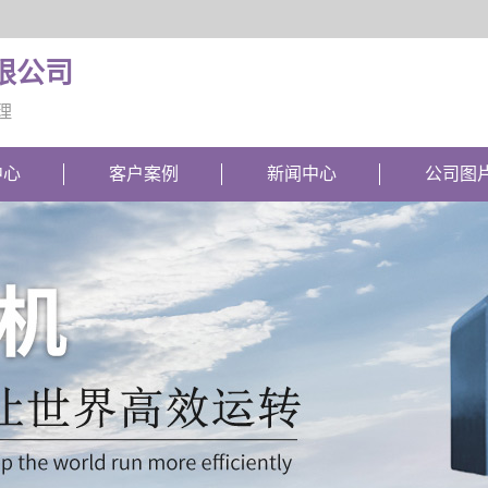
限公司
理
中心
客户案例
新闻中心
公司图