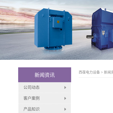
西葆电力设备
>
新闻
新闻资讯
公司动态
客户案例
产品知识