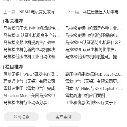
马拉松UL认证电
上一篇：
NEMA电机常见故障有哪些
下一篇：
马拉松低压大功率电机日常如何保养
机
马拉松NEMA电
相关推荐
马拉松低压大功率电机卓越性能的保证
马拉松变频电机满足各种工业应用的需求
机
马拉松低压大功
马拉松UL认证电机提高生产效率，降低运营成本
马拉松变频电机绿色环保的电动机选择
马拉松变频电机提高生产效率和降低运营成本的电动机
马拉松FM认证消防电机是什么？
率电机
马拉松消防认证
马拉松电机创新的电动机解决方案
马拉松UL认证电机简化维护，降低运营成本
马拉松低压电机工业自动化领域的可靠伙伴
马拉松低压电机降低能耗，提高能效
电机
马拉松低压电机
栏目推荐
WEG W20电机
落址无锡！WEG*研发中心项目建设在Marathon无锡工厂顺利开工！
高压电机能效标准GB 30254-2024将于2025年9月1日正式实施
玛龙通电气（无锡）有限公司
雷勃电气（无锡）有限公司更名为玛龙通电气（无锡）有限公司
WEG W21电机
雷科达集团（雷勃电气）完成向WEG出售其工业电机和发电机业务
日本电产Nidec与KPS Capital Partners竞争收购西门子电机业务，预计交易额超30亿欧元
Marathon Motors美国马拉松电机官方授权书
雷勃高速电机应用案例
马拉松电机行业动态分享：工信部、**等六部门联合发布《工业能效提升行动计划》
工业和信息化部办公厅关于下达2022年度国家工业节能监察任务的通知
公司动态
客户案例