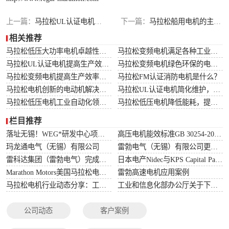
马拉松UL认证电
上一篇：
马拉松UL认证电机有哪些常见类型
下一篇：
马拉松船用电机的主要结构
机
马拉松NEMA电
相关推荐
马拉松低压大功率电机卓越性能的保证
马拉松变频电机满足各种工业应用的需求
机
马拉松低压大功
马拉松UL认证电机提高生产效率，降低运营成本
马拉松变频电机绿色环保的电动机选择
马拉松变频电机提高生产效率和降低运营成本的电动机
马拉松FM认证消防电机是什么？
率电机
马拉松消防认证
马拉松电机创新的电动机解决方案
马拉松UL认证电机简化维护，降低运营成本
马拉松低压电机工业自动化领域的可靠伙伴
马拉松低压电机降低能耗，提高能效
电机
马拉松低压电机
栏目推荐
WEG W20电机
落址无锡！WEG*研发中心项目建设在Marathon无锡工厂顺利开工！
高压电机能效标准GB 30254-2024将于2025年9月1日正式实施
玛龙通电气（无锡）有限公司
雷勃电气（无锡）有限公司更名为玛龙通电气（无锡）有限公司
WEG W21电机
雷科达集团（雷勃电气）完成向WEG出售其工业电机和发电机业务
日本电产Nidec与KPS Capital Partners竞争收购西门子电机业务，预计交易额超30亿欧元
Marathon Motors美国马拉松电机官方授权书
雷勃高速电机应用案例
马拉松电机行业动态分享：工信部、**等六部门联合发布《工业能效提升行动计划》
工业和信息化部办公厅关于下达2022年度国家工业节能监察任务的通知
公司动态
客户案例