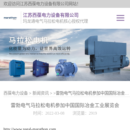
欢迎访问江苏西葆电力设备有限公司网站！
江苏西葆电力设备有限公司
玛龙通电气马拉松电机核心授权代理
马拉松二级能效
IE4电机
马拉松三级能效
IE3电机
高速电机
马拉松变频电机
马拉松高压电机
西葆电力设备
>
新闻资讯
>
>雷勃电气马拉松电机参加中国国际冶金工业展览会
雷勃电气马拉松电机参加中国国际冶金工业展览会
马拉松船用电机
时间：2022-03-08
浏览量：2919
马拉松绕线电机
http://www.regal-marathon.com