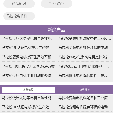
产品知识
行业动态
马拉松电机样本下载
新鲜产品
马拉松低压大功率电机卓越性能的保证
马拉松变频电机满足各种工业应用的需求
马拉松UL认证电机提高生产效率，降低运营成本
马拉松变频电机绿色环保的电动机选择
马拉松变频电机提高生产效率和降低运营成本的电动机
马拉松FM认证消防电机是什么？
马拉松电机创新的电动机解决方案
马拉松UL认证电机简化维护，降低运营成本
马拉松低压电机工业自动化领域的可靠伙伴
马拉松低压电机降低能耗，提高能效
新鲜信息
编辑推荐
马拉松低压大功率电机卓越性能的保证
马拉松变频电机满足各种工业应用的需求
马拉松UL认证电机提高生产效率，降低运营成本
马拉松变频电机绿色环保的电动机选择