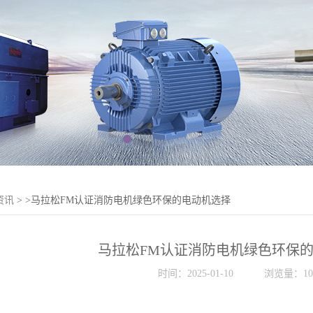
资讯
>
>马拉松FM认证消防电机绿色环保的电动机选择
马拉松FM认证消防电机绿色环保
时间：2025-01-10
浏览量：10