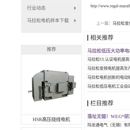
http://www.regal-mara
行业动态
马拉松电机样本下载
上一篇：
马拉松变
相关推荐
推荐
马拉松低压大功率电
马拉松UL认证电机提
马拉松变频电机提高生
马拉松电机创新的电动
马拉松低压电机工业自
栏目推荐
HSR高压绕线电机
玛龙通电气（无锡）有