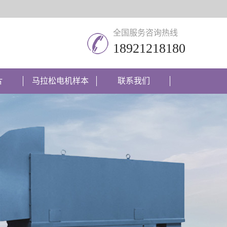
全国服务咨询热线
18921218180
片
马拉松电机样本
联系我们