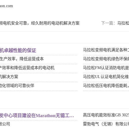
thon.com
频电机安全可靠，经久耐用的电动机解决方案
下一篇：
马拉松
马拉松变频电机满足各种
机卓越性能的保证
高生产效率，降低运营成本
马拉松变频电机绿色环保
产效率和降低运营成本的电动机
马拉松FM认证消防电机
机解决方案
马拉松UL认证电机简化
动化领域的可靠伙伴
马拉松低压电机降低能耗
高压电机能效标准GB 3025
落址无锡！WEG*研发中心项目建设在Marathon无锡工厂顺利开工！
限公司
雷勃电气（无锡）有限公