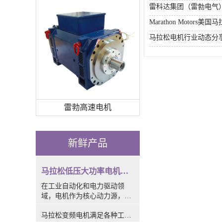
雷科达集团（雷勃电气
Marathon Motor
雷勃高速电机
新鲜产品
马拉松低压大功率电机卓越性能的保证
在工业自动化和电力驱动领
域，电机作为核心动力源，其
性能优劣直接影响生产线的效
马拉松变频电机满足各种工业应用的需求
率与稳定性。作为一款享誉北