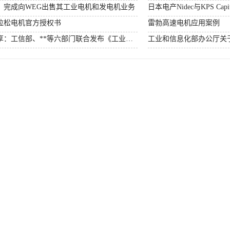
）完成向WEG出售其工业电机和发电机业务
s美国马拉松电机官方授权书
雷勃高速电机应用案例
马拉松电机行业动态分享：工信部、**等六部门联合发布《工业能效提升行动计划》