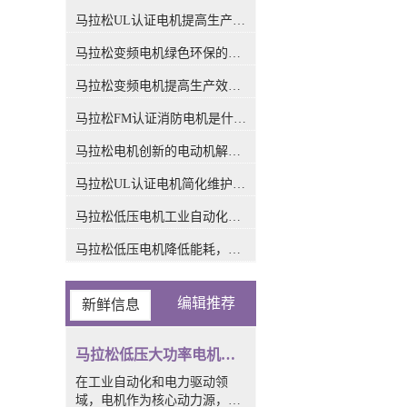
美市场的工业电机品牌，马拉
马拉松UL认证电机提高生产效率，降低运营成本
松电机以其出色的设计理念、
严谨的制造工艺和可靠的运行
马拉松变频电机绿色环保的电动机选择
表现，成为众多行业用户的信
赖之选。本文将带您深入了解
马拉松变频电机提高生产效率和降低运营成本的电动机
马拉松低压大功率电机背后那
些确保卓越性能的关键因素。
马拉松FM认证消防电机是什么？
传承与创新：马拉松电机的品
马拉松电机创新的电动机解决方案
牌基因马拉松电机隶属于雷勃
电气集团，后者成立于1955
马拉松UL认证电机简化维护，降低运营成本
年，总部位于美国威斯康辛
州。经过半个多世纪的发展，
马拉松低压电机工业自动化领域的可靠伙伴
雷勃电气集团已成为全球电
机、自动控制解决方案和发电
马拉松低压电机降低能耗，提高能效
机领域的重要制造商。集团自
2005年在纽约股票交易所上市
以来，始终坚持多品牌营销与
编辑推荐
新鲜信息
并购整合战略，在过去三十年
间完成了四十余次收购，逐步
构建起覆盖全球的产业版图。
马拉松低压大功率电机卓越性能的保证
2008年，雷勃电气集团全资收
在工业自动化和电力驱动领
购无锡华达电机有限公司，这
域，电机作为核心动力源，其
一战略举措标志着马拉松电机