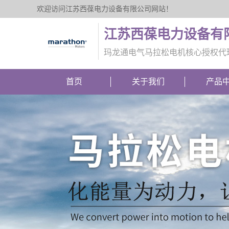
欢迎访问江苏西葆电力设备有限公司网站！
江苏西葆电力设备有
玛龙通电气马拉松电机核心授权代
首页
关于我们
产品