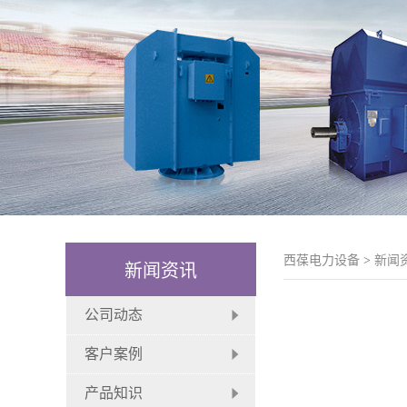
西葆电力设备
>
新闻
新闻资讯
公司动态
客户案例
产品知识