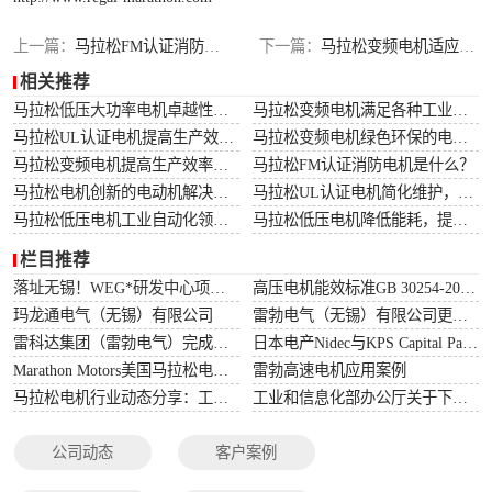
马拉松UL认证电
上一篇：
马拉松FM认证消防电机绿色环保的电动机选择
下一篇：
马拉松变频电机适应各种负载和高效运行的应用场景
机
马拉松NEMA电
相关推荐
马拉松低压大功率电机卓越性能的保证
马拉松变频电机满足各种工业应用的需求
机
马拉松低压大功
马拉松UL认证电机提高生产效率，降低运营成本
马拉松变频电机绿色环保的电动机选择
马拉松变频电机提高生产效率和降低运营成本的电动机
马拉松FM认证消防电机是什么？
率电机
马拉松消防认证
马拉松电机创新的电动机解决方案
马拉松UL认证电机简化维护，降低运营成本
马拉松低压电机工业自动化领域的可靠伙伴
马拉松低压电机降低能耗，提高能效
电机
马拉松低压电机
栏目推荐
WEG W20电机
落址无锡！WEG*研发中心项目建设在Marathon无锡工厂顺利开工！
高压电机能效标准GB 30254-2024将于2025年9月1日正式实施
玛龙通电气（无锡）有限公司
雷勃电气（无锡）有限公司更名为玛龙通电气（无锡）有限公司
WEG W21电机
雷科达集团（雷勃电气）完成向WEG出售其工业电机和发电机业务
日本电产Nidec与KPS Capital Partners竞争收购西门子电机业务，预计交易额超30亿欧元
Marathon Motors美国马拉松电机官方授权书
雷勃高速电机应用案例
马拉松电机行业动态分享：工信部、**等六部门联合发布《工业能效提升行动计划》
工业和信息化部办公厅关于下达2022年度国家工业节能监察任务的通知
公司动态
客户案例