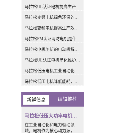
美市场的工业电机品牌，马拉
马拉松UL认证电机提高生产效率，降低运营成本
松电机以其出色的设计理念、
严谨的制造工艺和可靠的运行
马拉松变频电机绿色环保的电动机选择
表现，成为众多行业用户的信
赖之选。本文将带您深入了解
马拉松变频电机提高生产效率和降低运营成本的电动机
马拉松低压大功率电机背后那
些确保卓越性能的关键因素。
马拉松FM认证消防电机是什么？
传承与创新：马拉松电机的品
马拉松电机创新的电动机解决方案
牌基因马拉松电机隶属于雷勃
电气集团，后者成立于1955
马拉松UL认证电机简化维护，降低运营成本
年，总部位于美国威斯康辛
州。经过半个多世纪的发展，
马拉松低压电机工业自动化领域的可靠伙伴
雷勃电气集团已成为全球电
机、自动控制解决方案和发电
马拉松低压电机降低能耗，提高能效
机领域的重要制造商。集团自
2005年在纽约股票交易所上市
以来，始终坚持多品牌营销与
编辑推荐
新鲜信息
并购整合战略，在过去三十年
间完成了四十余次收购，逐步
构建起覆盖全球的产业版图。
马拉松低压大功率电机卓越性能的保证
2008年，雷勃电气集团全资收
在工业自动化和电力驱动领
购无锡华达电机有限公司，这
域，电机作为核心动力源，其
一战略举措标志着马拉松电机