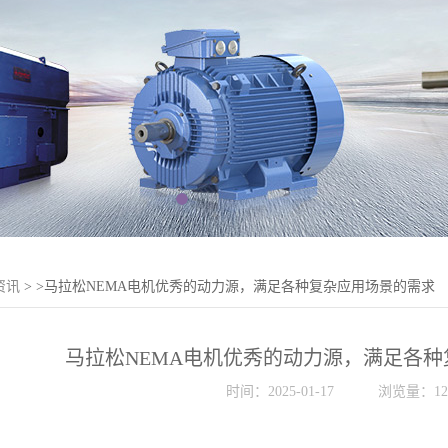
资讯
>
>马拉松NEMA电机优秀的动力源，满足各种复杂应用场景的需求
马拉松NEMA电机优秀的动力源，满足各
时间：2025-01-17
浏览量：12