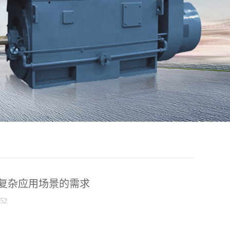
种复杂应用场景的需求
52