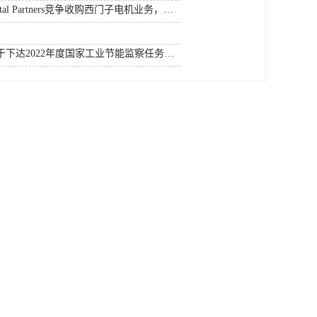
日本电产Nidec与KPS Capital Partners竞争收购西门子电机业务，预计交易额超30亿欧元
工业和信息化部办公厅关于下达2022年度国家工业节能监察任务的通知