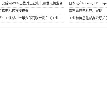
）完成向WEG出售其工业电机和发电机业务
s美国马拉松电机官方授权书
雷勃高速电机应用案例
马拉松电机行业动态分享：工信部、**等六部门联合发布《工业能效提升行动计划》