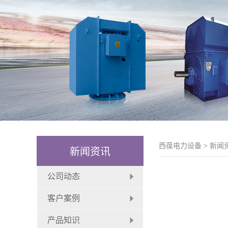
西葆电力设备
>
新闻
新闻资讯
公司动态
客户案例
产品知识