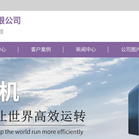
限公司
理
中心
客户案例
新闻中心
公司图