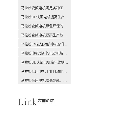
性能优劣直接影响生产线的效
正式进入中国市场。新厂房于
马拉松变频电机满足各种工业应用的需求
率与稳定性。作为一款享誉北
2014年建成，占地面积超过6
美市场的工业电机品牌，马拉
万平方米，为马拉松电机的本
马拉松UL认证电机提高生产效率，降低运营成本
松电机以其出色的设计理念、
地化生产与研发提供了坚实的
严谨的制造工艺和可靠的运行
基础设施保障。如今，雷勃电
马拉松变频电机绿色环保的电动机选择
表现，成为众多行业用户的信
气集团在美国、加拿大、墨西
赖之选。本文将带您深入了解
哥、中国、泰国、澳大利亚和
马拉松变频电机提高生产效率和降低运营成本的电动机
马拉松低压大功率电机背后那
印度拥有63个制造基地和16个
些确保卓越性能的关键因素。
马拉松FM认证消防电机是什么？
技术中心，全球员工约25000
传承与创新：马拉松电机的品
人，2014年销售额达到40余亿
马拉松电机创新的电动机解决方案
牌基因马拉松电机隶属于雷勃
美元，并被美国福布斯杂志评
电气集团，后者成立于1955
选为美国400强企业。低压大
马拉松UL认证电机简化维护，降低运营成本
年，总部位于美国威斯康辛
功率电机的技术优势马拉松低
州。经过半个多世纪的发展，
压大功率电机在设计上充分考
马拉松低压电机工业自动化领域的可靠伙伴
雷勃电气集团已成为全球电
虑了工业应用场景的复杂性和
机、自动控制解决方案和发电
严苛性。其核心技术优势主要
马拉松低压电机降低能耗，提高能效
机领域的重要制造商。集团自
体现在以下几个方面：高可靠
2005年在纽约股票交易所上市
性设计：马拉松电机采用先进
以来，始终坚持多品牌营销与
的电磁设计方案，通过优化定
并购整合战略，在过去三十年
子与转子的配合，有效降低谐
间完成了四十余次收购，逐步
波损耗和温升。在绝缘系统方
构建起覆盖全球的产业版图。
面，选用高品质绝缘材料，确