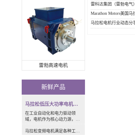
雷科达集团（雷勃电气
Marathon Motor
雷勃高速电机
新鲜产品
马拉松低压大功率电机卓越性能的保证
在工业自动化和电力驱动领
域，电机作为核心动力源，其
性能优劣直接影响生产线的效
马拉松变频电机满足各种工业应用的需求
率与稳定性。作为一款享誉北