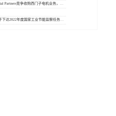
日本电产Nidec与KPS Capital Partners竞争收购西门子电机业务，预计交易额超30亿欧元
工业和信息化部办公厅关于下达2022年度国家工业节能监察任务的通知