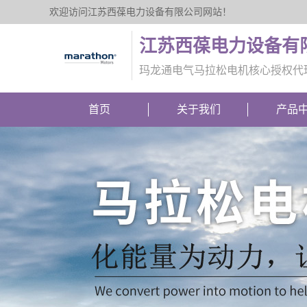
欢迎访问江苏西葆电力设备有限公司网站！
江苏西葆电力设备有
玛龙通电气马拉松电机核心授权代
首页
关于我们
产品