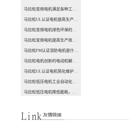
性能优劣直接影响生产线的效
正式进入中国市场。新厂房于
马拉松变频电机满足各种工业应用的需求
率与稳定性。作为一款享誉北
2014年建成，占地面积超过6
美市场的工业电机品牌，马拉
万平方米，为马拉松电机的本
马拉松UL认证电机提高生产效率，降低运营成本
松电机以其出色的设计理念、
地化生产与研发提供了坚实的
严谨的制造工艺和可靠的运行
基础设施保障。如今，雷勃电
马拉松变频电机绿色环保的电动机选择
表现，成为众多行业用户的信
气集团在美国、加拿大、墨西
赖之选。本文将带您深入了解
哥、中国、泰国、澳大利亚和
马拉松变频电机提高生产效率和降低运营成本的电动机
马拉松低压大功率电机背后那
印度拥有63个制造基地和16个
些确保卓越性能的关键因素。
马拉松FM认证消防电机是什么？
技术中心，全球员工约25000
传承与创新：马拉松电机的品
人，2014年销售额达到40余亿
马拉松电机创新的电动机解决方案
牌基因马拉松电机隶属于雷勃
美元，并被美国福布斯杂志评
电气集团，后者成立于1955
选为美国400强企业。低压大
马拉松UL认证电机简化维护，降低运营成本
年，总部位于美国威斯康辛
功率电机的技术优势马拉松低
州。经过半个多世纪的发展，
压大功率电机在设计上充分考
马拉松低压电机工业自动化领域的可靠伙伴
雷勃电气集团已成为全球电
虑了工业应用场景的复杂性和
机、自动控制解决方案和发电
严苛性。其核心技术优势主要
马拉松低压电机降低能耗，提高能效
机领域的重要制造商。集团自
体现在以下几个方面：高可靠
2005年在纽约股票交易所上市
性设计：马拉松电机采用先进
以来，始终坚持多品牌营销与
的电磁设计方案，通过优化定
并购整合战略，在过去三十年
子与转子的配合，有效降低谐
间完成了四十余次收购，逐步
波损耗和温升。在绝缘系统方
构建起覆盖全球的产业版图。
面，选用高品质绝缘材料，确