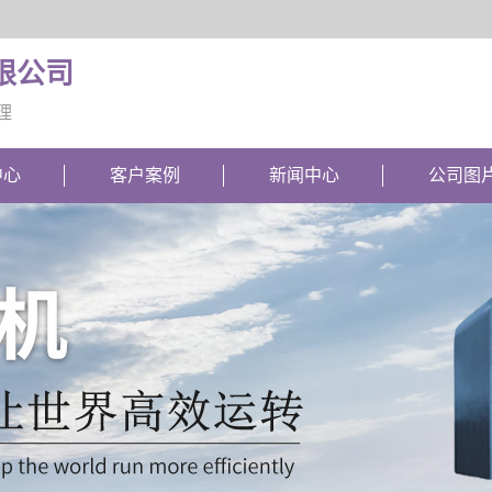
限公司
理
中心
客户案例
新闻中心
公司图