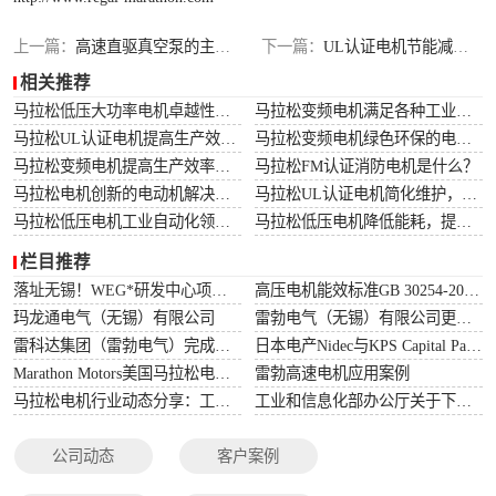
马拉松UL认证电
上一篇：
高速直驱真空泵的主要散热方式是什么?
下一篇：
UL认证电机节能减排，助力可持续发展
机
马拉松NEMA电
相关推荐
马拉松低压大功率电机卓越性能的保证
马拉松变频电机满足各种工业应用的需求
机
马拉松低压大功
马拉松UL认证电机提高生产效率，降低运营成本
马拉松变频电机绿色环保的电动机选择
马拉松变频电机提高生产效率和降低运营成本的电动机
马拉松FM认证消防电机是什么？
率电机
马拉松消防认证
马拉松电机创新的电动机解决方案
马拉松UL认证电机简化维护，降低运营成本
马拉松低压电机工业自动化领域的可靠伙伴
马拉松低压电机降低能耗，提高能效
电机
马拉松低压电机
栏目推荐
WEG W20电机
落址无锡！WEG*研发中心项目建设在Marathon无锡工厂顺利开工！
高压电机能效标准GB 30254-2024将于2025年9月1日正式实施
玛龙通电气（无锡）有限公司
雷勃电气（无锡）有限公司更名为玛龙通电气（无锡）有限公司
WEG W21电机
雷科达集团（雷勃电气）完成向WEG出售其工业电机和发电机业务
日本电产Nidec与KPS Capital Partners竞争收购西门子电机业务，预计交易额超30亿欧元
Marathon Motors美国马拉松电机官方授权书
雷勃高速电机应用案例
马拉松电机行业动态分享：工信部、**等六部门联合发布《工业能效提升行动计划》
工业和信息化部办公厅关于下达2022年度国家工业节能监察任务的通知
公司动态
客户案例