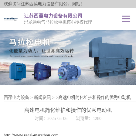
欢迎访问江苏西葆电力设备有限公司网站！
江苏西葆电力设备有限公司
玛龙通电气马拉松电机核心授权代理
马拉松二级能效
IE4电机
马拉松三级能效
IE3电机
高速电机
马拉松变频电机
马拉松高压电机
西葆电力设备
>
新闻资讯
>
>高速电机简化维护和操作的优秀电动机
高速电机简化维护和操作的优秀电动机
马拉松船用电机
时间：2025-03-06
浏览量：1280
马拉松绕线电机
http://www.regal-marathon.com