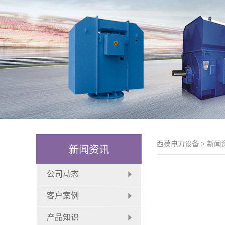
西葆电力设备
>
新闻
新闻资讯
公司动态
客户案例
产品知识