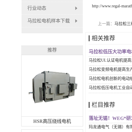
http://www.regal-mara
行业动态
马拉松电机样本下载
上一篇：
马拉松三
相关推荐
推荐
马拉松低压大功率电
马拉松UL认证电机提
马拉松变频电机提高生
马拉松电机创新的电动
马拉松低压电机工业自
栏目推荐
HSR高压绕线电机
玛龙通电气（无锡）有