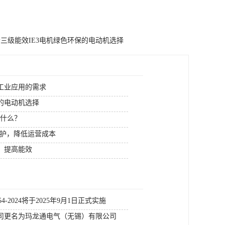
三级能效IE3电机绿色环保的电动机选择
工业应用的需求
的电动机选择
是什么？
维护，降低运营成本
，提高能效
4-2024将于2025年9月1日正式实施
司更名为玛龙通电气（无锡）有限公司