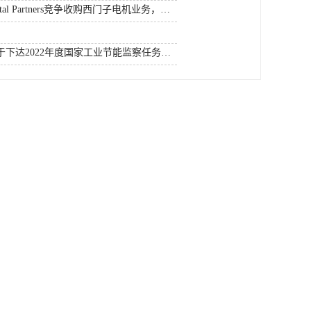
日本电产Nidec与KPS Capital Partners竞争收购西门子电机业务，预计交易额超30亿欧元
工业和信息化部办公厅关于下达2022年度国家工业节能监察任务的通知