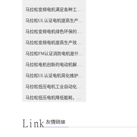
性能优劣直接影响生产线的效
正式进入中国市场。新厂房于
马拉松变频电机满足各种工业应用的需求
率与稳定性。作为一款享誉北
2014年建成，占地面积超过6
美市场的工业电机品牌，马拉
万平方米，为马拉松电机的本
马拉松UL认证电机提高生产效率，降低运营成本
松电机以其出色的设计理念、
地化生产与研发提供了坚实的
严谨的制造工艺和可靠的运行
基础设施保障。如今，雷勃电
马拉松变频电机绿色环保的电动机选择
表现，成为众多行业用户的信
气集团在美国、加拿大、墨西
赖之选。本文将带您深入了解
哥、中国、泰国、澳大利亚和
马拉松变频电机提高生产效率和降低运营成本的电动机
马拉松低压大功率电机背后那
印度拥有63个制造基地和16个
些确保卓越性能的关键因素。
马拉松FM认证消防电机是什么？
技术中心，全球员工约25000
传承与创新：马拉松电机的品
人，2014年销售额达到40余亿
马拉松电机创新的电动机解决方案
牌基因马拉松电机隶属于雷勃
美元，并被美国福布斯杂志评
电气集团，后者成立于1955
选为美国400强企业。低压大
马拉松UL认证电机简化维护，降低运营成本
年，总部位于美国威斯康辛
功率电机的技术优势马拉松低
州。经过半个多世纪的发展，
压大功率电机在设计上充分考
马拉松低压电机工业自动化领域的可靠伙伴
雷勃电气集团已成为全球电
虑了工业应用场景的复杂性和
机、自动控制解决方案和发电
严苛性。其核心技术优势主要
马拉松低压电机降低能耗，提高能效
机领域的重要制造商。集团自
体现在以下几个方面：高可靠
2005年在纽约股票交易所上市
性设计：马拉松电机采用先进
以来，始终坚持多品牌营销与
的电磁设计方案，通过优化定
并购整合战略，在过去三十年
子与转子的配合，有效降低谐
间完成了四十余次收购，逐步
波损耗和温升。在绝缘系统方
构建起覆盖全球的产业版图。
面，选用高品质绝缘材料，确