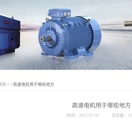
资讯
>
>高速电机用于哪些地方
高速电机用于哪些地方
时间：2025-03-16
浏览量：12