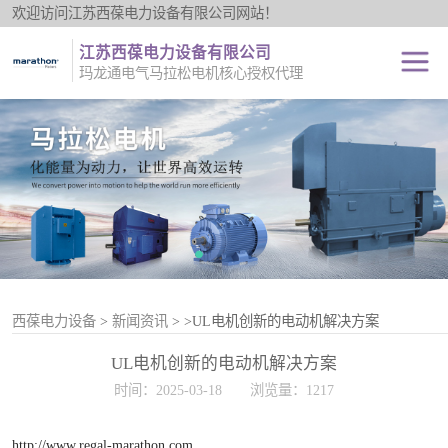
欢迎访问江苏西葆电力设备有限公司网站！
江苏西葆电力设备有限公司
玛龙通电气马拉松电机核心授权代理
马拉松二级能效
IE4电机
马拉松三级能效
IE3电机
高速电机
马拉松变频电机
马拉松高压电机
西葆电力设备
>
新闻资讯
>
>UL电机创新的电动机解决方案
UL电机创新的电动机解决方案
马拉松船用电机
时间：2025-03-18
浏览量：1217
马拉松绕线电机
http://www.regal-marathon.com