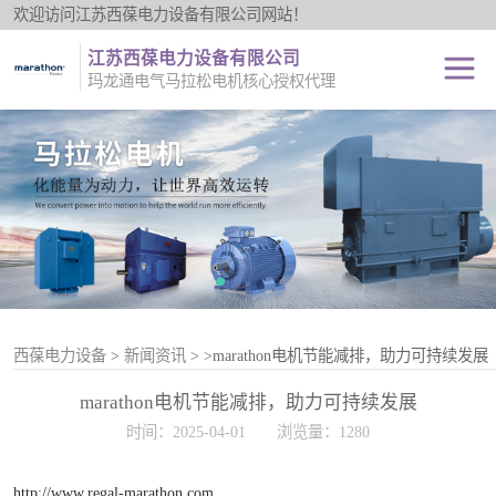
欢迎访问江苏西葆电力设备有限公司网站！
江苏西葆电力设备有限公司
玛龙通电气马拉松电机核心授权代理
马拉松二级能效
IE4电机
马拉松三级能效
IE3电机
高速电机
马拉松变频电机
马拉松高压电机
西葆电力设备
>
新闻资讯
>
>marathon电机节能减排，助力可持续发展
marathon电机节能减排，助力可持续发展
马拉松船用电机
时间：2025-04-01
浏览量：1280
马拉松绕线电机
http://www.regal-marathon.com