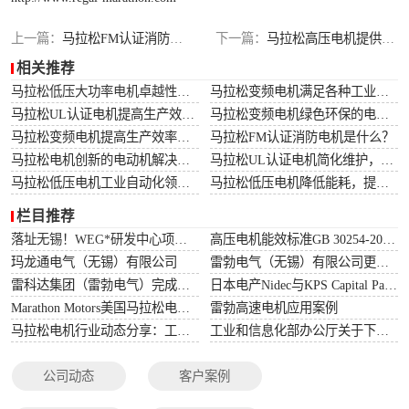
马拉松UL认证电
上一篇：
马拉松FM认证消防电机节能减排，助力可持续发展
下一篇：
马拉松高压电机提供卓越的性能和高效的能效比
机
马拉松NEMA电
相关推荐
马拉松低压大功率电机卓越性能的保证
马拉松变频电机满足各种工业应用的需求
机
马拉松低压大功
马拉松UL认证电机提高生产效率，降低运营成本
马拉松变频电机绿色环保的电动机选择
马拉松变频电机提高生产效率和降低运营成本的电动机
马拉松FM认证消防电机是什么？
率电机
马拉松消防认证
马拉松电机创新的电动机解决方案
马拉松UL认证电机简化维护，降低运营成本
马拉松低压电机工业自动化领域的可靠伙伴
马拉松低压电机降低能耗，提高能效
电机
马拉松低压电机
栏目推荐
WEG W20电机
落址无锡！WEG*研发中心项目建设在Marathon无锡工厂顺利开工！
高压电机能效标准GB 30254-2024将于2025年9月1日正式实施
玛龙通电气（无锡）有限公司
雷勃电气（无锡）有限公司更名为玛龙通电气（无锡）有限公司
WEG W21电机
雷科达集团（雷勃电气）完成向WEG出售其工业电机和发电机业务
日本电产Nidec与KPS Capital Partners竞争收购西门子电机业务，预计交易额超30亿欧元
Marathon Motors美国马拉松电机官方授权书
雷勃高速电机应用案例
马拉松电机行业动态分享：工信部、**等六部门联合发布《工业能效提升行动计划》
工业和信息化部办公厅关于下达2022年度国家工业节能监察任务的通知
公司动态
客户案例