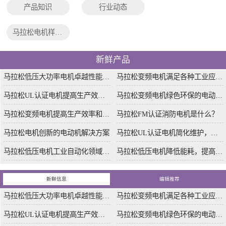
产品知识
行业动态
马拉松电机样本下载
新鲜产品
马拉松低压大功率电机卓越性能的保证
马拉松变频电机满足各种工业应用的需求
马拉松UL认证电机提高生产效率，降低运营成本
马拉松变频电机绿色环保的电动机选择
马拉松变频电机提高生产效率和降低运营成本的电动机
马拉松FM认证消防电机是什么？
马拉松电机创新的电动机解决方案
马拉松UL认证电机简化维护，降低运营成本
马拉松低压电机工业自动化领域的可靠伙伴
马拉松低压电机降低能耗，提高能效
新鲜信息
编辑推荐
马拉松低压大功率电机卓越性能的保证
马拉松变频电机满足各种工业应用的需求
马拉松UL认证电机提高生产效率，降低运营成本
马拉松变频电机绿色环保的电动机选择