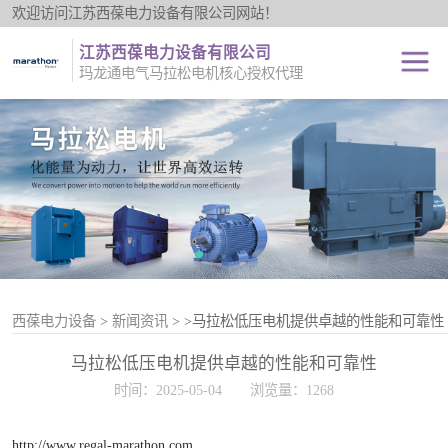
欢迎访问江苏西葆电力设备有限公司网站！
江苏西葆电力设备有限公司
玛龙通电气马拉松电机核心授权代理
马拉松二级能效
IE4电机
马拉松三级能效
IE3电机
高速电机
马拉松变频电机
马拉松高压电机
西葆电力设备
>
新闻资讯
>
>马拉松低压电机提供卓越的性能和可靠性
马拉松低压电机提供卓越的性能和可靠性
马拉松船用电机
时间：2025-05-04
浏览量：1268
马拉松绕线电机
http://www.regal-marathon.com