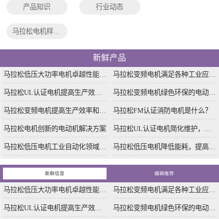
产品知识
行业动态
马拉松电机样本下载
新鲜产品
马拉松低压大功率电机卓越性能的保证
马拉松变频电机满足各种工业应用的需求
马拉松UL认证电机提高生产效率，降低运营成本
马拉松变频电机绿色环保的电动机选择
马拉松变频电机提高生产效率和降低运营成本的电动机
马拉松FM认证消防电机是什么？
马拉松电机创新的电动机解决方案
马拉松UL认证电机简化维护，降低运营成本
马拉松低压电机工业自动化领域的可靠伙伴
马拉松低压电机降低能耗，提高能效
新鲜信息
编辑推荐
马拉松低压大功率电机卓越性能的保证
马拉松变频电机满足各种工业应用的需求
马拉松UL认证电机提高生产效率，降低运营成本
马拉松变频电机绿色环保的电动机选择