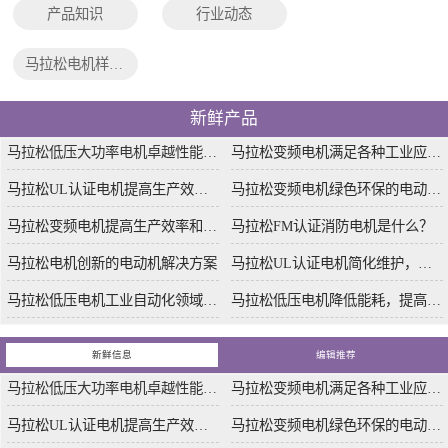
产品知识
行业动态
马拉松电机样本下载
新鲜产品
马拉松低压大功率电机卓越性能的保证
马拉松变频电机满足各种工业应用的需求
马拉松UL认证电机提高生产效率，降低运营成本
马拉松变频电机绿色环保的电动机选择
马拉松变频电机提高生产效率和降低运营成本的电动机
马拉松FM认证消防电机是什么？
马拉松电机创新的电动机解决方案
马拉松UL认证电机简化维护，降低运营成本
马拉松低压电机工业自动化领域的可靠伙伴
马拉松低压电机降低能耗，提高能效
新鲜信息
编辑推荐
马拉松低压大功率电机卓越性能的保证
马拉松变频电机满足各种工业应用的需求
马拉松UL认证电机提高生产效率，降低运营成本
马拉松变频电机绿色环保的电动机选择