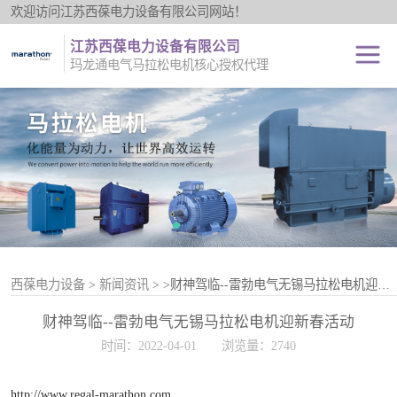
欢迎访问江苏西葆电力设备有限公司网站！
江苏西葆电力设备有限公司
玛龙通电气马拉松电机核心授权代理
马拉松二级能效
IE4电机
马拉松三级能效
IE3电机
高速电机
马拉松变频电机
马拉松高压电机
西葆电力设备
>
新闻资讯
>
>财神驾临--雷勃电气无锡马拉松电机迎新春活动
财神驾临--雷勃电气无锡马拉松电机迎新春活动
马拉松船用电机
时间：2022-04-01
浏览量：2740
马拉松绕线电机
http://www.regal-marathon.com