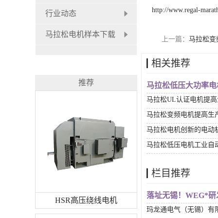
http://www.regal-mara
行业动态
马拉松电机样本下载
上一篇：
马拉松变
相关推荐
推荐
马拉松低压大功率电
马拉松UL认证电机提
马拉松变频电机提高生
马拉松电机创新的电动
马拉松低压电机工业自
栏目推荐
HSR高压绕线电机
玛龙通电气（无锡）有