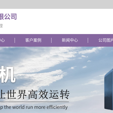
限公司
理
中心
客户案例
新闻中心
公司图