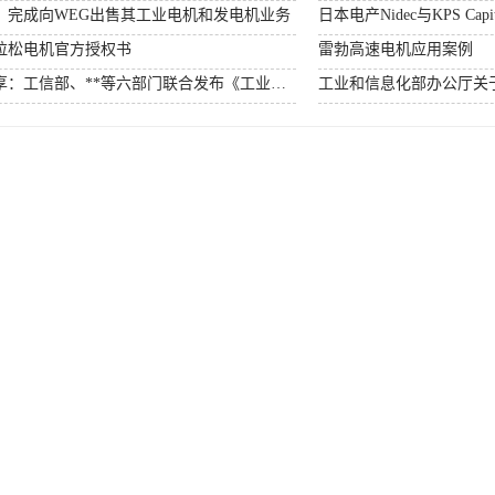
）完成向WEG出售其工业电机和发电机业务
s美国马拉松电机官方授权书
雷勃高速电机应用案例
马拉松电机行业动态分享：工信部、**等六部门联合发布《工业能效提升行动计划》