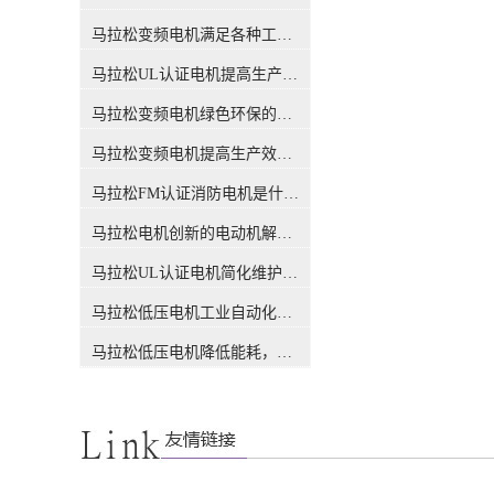
性能优劣直接影响生产线的效
正式进入中国市场。新厂房于
马拉松变频电机满足各种工业应用的需求
率与稳定性。作为一款享誉北
2014年建成，占地面积超过6
美市场的工业电机品牌，马拉
万平方米，为马拉松电机的本
马拉松UL认证电机提高生产效率，降低运营成本
松电机以其出色的设计理念、
地化生产与研发提供了坚实的
严谨的制造工艺和可靠的运行
基础设施保障。如今，雷勃电
马拉松变频电机绿色环保的电动机选择
表现，成为众多行业用户的信
气集团在美国、加拿大、墨西
赖之选。本文将带您深入了解
哥、中国、泰国、澳大利亚和
马拉松变频电机提高生产效率和降低运营成本的电动机
马拉松低压大功率电机背后那
印度拥有63个制造基地和16个
些确保卓越性能的关键因素。
马拉松FM认证消防电机是什么？
技术中心，全球员工约25000
传承与创新：马拉松电机的品
人，2014年销售额达到40余亿
马拉松电机创新的电动机解决方案
牌基因马拉松电机隶属于雷勃
美元，并被美国福布斯杂志评
电气集团，后者成立于1955
选为美国400强企业。低压大
马拉松UL认证电机简化维护，降低运营成本
年，总部位于美国威斯康辛
功率电机的技术优势马拉松低
州。经过半个多世纪的发展，
压大功率电机在设计上充分考
马拉松低压电机工业自动化领域的可靠伙伴
雷勃电气集团已成为全球电
虑了工业应用场景的复杂性和
机、自动控制解决方案和发电
严苛性。其核心技术优势主要
马拉松低压电机降低能耗，提高能效
机领域的重要制造商。集团自
体现在以下几个方面：高可靠
2005年在纽约股票交易所上市
性设计：马拉松电机采用先进
以来，始终坚持多品牌营销与
的电磁设计方案，通过优化定
并购整合战略，在过去三十年
子与转子的配合，有效降低谐
间完成了四十余次收购，逐步
波损耗和温升。在绝缘系统方
构建起覆盖全球的产业版图。
面，选用高品质绝缘材料，确