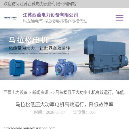
欢迎访问江苏西葆电力设备有限公司网站！
江苏西葆电力设备有限公司
玛龙通电气马拉松电机核心授权代理
马拉松二级能效
IE4电机
马拉松三级能效
IE3电机
高速电机
马拉松变频电机
马拉松高压电机
西葆电力设备
>
新闻资讯
>
>马拉松低压大功率电机高效运行，降低故障率
马拉松低压大功率电机高效运行，降低故障率
马拉松船用电机
时间：2026-05-17
浏览量：306
马拉松绕线电机
http://www.regal-marathon.com