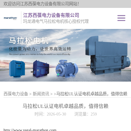
欢迎访问江苏西葆电力设备有限公司网站！
江苏西葆电力设备有限公司
玛龙通电气马拉松电机核心授权代理
马拉松二级能效
IE4电机
马拉松三级能效
IE3电机
高速电机
马拉松变频电机
马拉松高压电机
西葆电力设备
>
新闻资讯
>
>马拉松UL认证电机卓越品质，值得信赖
马拉松UL认证电机卓越品质，值得信赖
马拉松船用电机
时间：2026-05-30
浏览量：259
马拉松绕线电机
http://www.regal-marathon.com