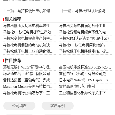
马拉松UL认证电
上一篇：
马拉松低压电机如何选择合适的
下一篇：
马拉松FM认证消防电机出现轴承故障要怎么处理
机
马拉松NEMA电
相关推荐
马拉松低压大功率电机卓越性能的保证
马拉松变频电机满足各种工业应用的需求
机
马拉松低压大功
马拉松UL认证电机提高生产效率，降低运营成本
马拉松变频电机绿色环保的电动机选择
马拉松变频电机提高生产效率和降低运营成本的电动机
马拉松FM认证消防电机是什么？
率电机
马拉松消防认证
马拉松电机创新的电动机解决方案
马拉松UL认证电机简化维护，降低运营成本
马拉松低压电机工业自动化领域的可靠伙伴
马拉松低压电机降低能耗，提高能效
电机
马拉松低压电机
栏目推荐
WEG W20电机
落址无锡！WEG*研发中心项目建设在Marathon无锡工厂顺利开工！
高压电机能效标准GB 30254-2024将于2025年9月1日正式实施
玛龙通电气（无锡）有限公司
雷勃电气（无锡）有限公司更名为玛龙通电气（无锡）有限公司
WEG W21电机
雷科达集团（雷勃电气）完成向WEG出售其工业电机和发电机业务
日本电产Nidec与KPS Capital Partners竞争收购西门子电机业务，预计交易额超30亿欧元
Marathon Motors美国马拉松电机官方授权书
雷勃高速电机应用案例
马拉松电机行业动态分享：工信部、**等六部门联合发布《工业能效提升行动计划》
工业和信息化部办公厅关于下达2022年度国家工业节能监察任务的通知
公司动态
客户案例