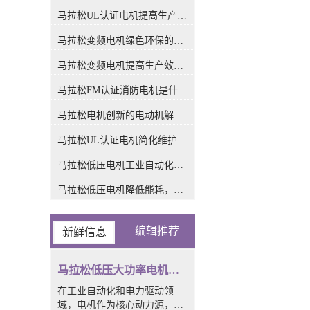
美市场的工业电机品牌，马拉
马拉松UL认证电机提高生产效率，降低运营成本
松电机以其出色的设计理念、
严谨的制造工艺和可靠的运行
马拉松变频电机绿色环保的电动机选择
表现，成为众多行业用户的信
赖之选。本文将带您深入了解
马拉松变频电机提高生产效率和降低运营成本的电动机
马拉松低压大功率电机背后那
些确保卓越性能的关键因素。
马拉松FM认证消防电机是什么？
传承与创新：马拉松电机的品
马拉松电机创新的电动机解决方案
牌基因马拉松电机隶属于雷勃
电气集团，后者成立于1955
马拉松UL认证电机简化维护，降低运营成本
年，总部位于美国威斯康辛
州。经过半个多世纪的发展，
马拉松低压电机工业自动化领域的可靠伙伴
雷勃电气集团已成为全球电
机、自动控制解决方案和发电
马拉松低压电机降低能耗，提高能效
机领域的重要制造商。集团自
2005年在纽约股票交易所上市
以来，始终坚持多品牌营销与
编辑推荐
新鲜信息
并购整合战略，在过去三十年
间完成了四十余次收购，逐步
构建起覆盖全球的产业版图。
马拉松低压大功率电机卓越性能的保证
2008年，雷勃电气集团全资收
在工业自动化和电力驱动领
购无锡华达电机有限公司，这
域，电机作为核心动力源，其
一战略举措标志着马拉松电机