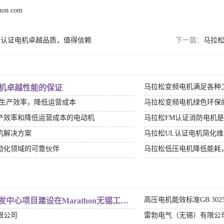
thon.com
L认证电机卓越品质，值得信赖
下一篇：
马拉松
马拉松变频电机满足各种
机卓越性能的保证
高生产效率，降低运营成本
马拉松变频电机绿色环保
产效率和降低运营成本的电动机
马拉松FM认证消防电机
机解决方案
马拉松UL认证电机简化
动化领域的可靠伙伴
马拉松低压电机降低能耗
高压电机能效标准GB 3025
落址无锡！WEG*研发中心项目建设在Marathon无锡工厂顺利开工！
限公司
雷勃电气（无锡）有限公