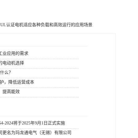
UL认证电机适应各种负载和高效运行的应用场景
工业应用的需求
的电动机选择
是什么？
维护，降低运营成本
，提高能效
4-2024将于2025年9月1日正式实施
司更名为玛龙通电气（无锡）有限公司