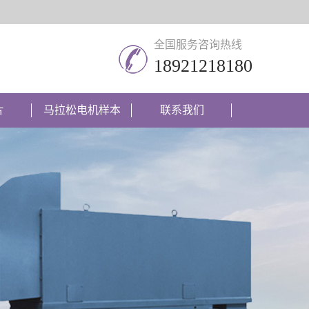
全国服务咨询热线
18921218180
片
马拉松电机样本
联系我们