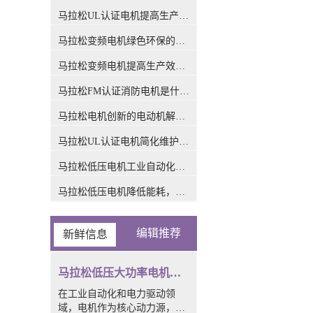
美市场的工业电机品牌，马拉
马拉松UL认证电机提高生产效率，降低运营成本
松电机以其出色的设计理念、
严谨的制造工艺和可靠的运行
马拉松变频电机绿色环保的电动机选择
表现，成为众多行业用户的信
赖之选。本文将带您深入了解
马拉松变频电机提高生产效率和降低运营成本的电动机
马拉松低压大功率电机背后那
些确保卓越性能的关键因素。
马拉松FM认证消防电机是什么？
传承与创新：马拉松电机的品
马拉松电机创新的电动机解决方案
牌基因马拉松电机隶属于雷勃
电气集团，后者成立于1955
马拉松UL认证电机简化维护，降低运营成本
年，总部位于美国威斯康辛
州。经过半个多世纪的发展，
马拉松低压电机工业自动化领域的可靠伙伴
雷勃电气集团已成为全球电
机、自动控制解决方案和发电
马拉松低压电机降低能耗，提高能效
机领域的重要制造商。集团自
2005年在纽约股票交易所上市
以来，始终坚持多品牌营销与
编辑推荐
新鲜信息
并购整合战略，在过去三十年
间完成了四十余次收购，逐步
构建起覆盖全球的产业版图。
马拉松低压大功率电机卓越性能的保证
2008年，雷勃电气集团全资收
在工业自动化和电力驱动领
购无锡华达电机有限公司，这
域，电机作为核心动力源，其
一战略举措标志着马拉松电机