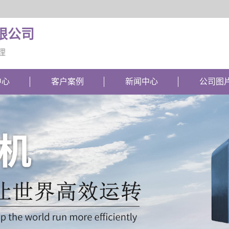
限公司
理
中心
客户案例
新闻中心
公司图