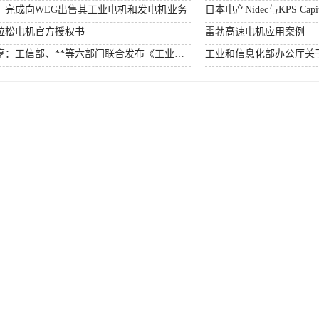
）完成向WEG出售其工业电机和发电机业务
s美国马拉松电机官方授权书
雷勃高速电机应用案例
马拉松电机行业动态分享：工信部、**等六部门联合发布《工业能效提升行动计划》