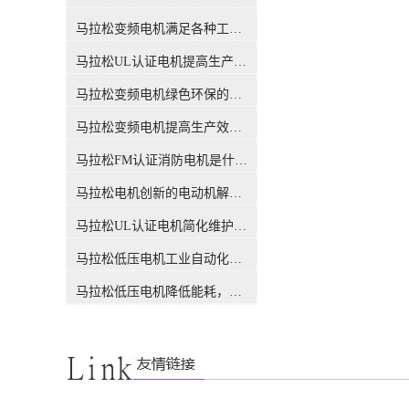
性能优劣直接影响生产线的效
正式进入中国市场。新厂房于
马拉松变频电机满足各种工业应用的需求
率与稳定性。作为一款享誉北
2014年建成，占地面积超过6
美市场的工业电机品牌，马拉
万平方米，为马拉松电机的本
马拉松UL认证电机提高生产效率，降低运营成本
松电机以其出色的设计理念、
地化生产与研发提供了坚实的
严谨的制造工艺和可靠的运行
基础设施保障。如今，雷勃电
马拉松变频电机绿色环保的电动机选择
表现，成为众多行业用户的信
气集团在美国、加拿大、墨西
赖之选。本文将带您深入了解
哥、中国、泰国、澳大利亚和
马拉松变频电机提高生产效率和降低运营成本的电动机
马拉松低压大功率电机背后那
印度拥有63个制造基地和16个
些确保卓越性能的关键因素。
马拉松FM认证消防电机是什么？
技术中心，全球员工约25000
传承与创新：马拉松电机的品
人，2014年销售额达到40余亿
马拉松电机创新的电动机解决方案
牌基因马拉松电机隶属于雷勃
美元，并被美国福布斯杂志评
电气集团，后者成立于1955
选为美国400强企业。低压大
马拉松UL认证电机简化维护，降低运营成本
年，总部位于美国威斯康辛
功率电机的技术优势马拉松低
州。经过半个多世纪的发展，
压大功率电机在设计上充分考
马拉松低压电机工业自动化领域的可靠伙伴
雷勃电气集团已成为全球电
虑了工业应用场景的复杂性和
机、自动控制解决方案和发电
严苛性。其核心技术优势主要
马拉松低压电机降低能耗，提高能效
机领域的重要制造商。集团自
体现在以下几个方面：高可靠
2005年在纽约股票交易所上市
性设计：马拉松电机采用先进
以来，始终坚持多品牌营销与
的电磁设计方案，通过优化定
并购整合战略，在过去三十年
子与转子的配合，有效降低谐
间完成了四十余次收购，逐步
波损耗和温升。在绝缘系统方
构建起覆盖全球的产业版图。
面，选用高品质绝缘材料，确