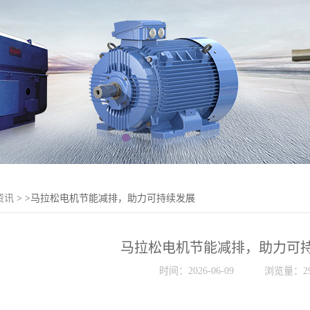
资讯
>
>马拉松电机节能减排，助力可持续发展
马拉松电机节能减排，助力可
时间：2026-06-09
浏览量：29