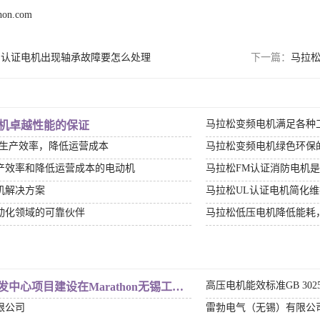
thon.com
L认证电机出现轴承故障要怎么处理
下一篇：
马拉松
马拉松变频电机满足各种
机卓越性能的保证
高生产效率，降低运营成本
马拉松变频电机绿色环保
产效率和降低运营成本的电动机
马拉松FM认证消防电机
机解决方案
马拉松UL认证电机简化
动化领域的可靠伙伴
马拉松低压电机降低能耗
高压电机能效标准GB 3025
落址无锡！WEG*研发中心项目建设在Marathon无锡工厂顺利开工！
限公司
雷勃电气（无锡）有限公