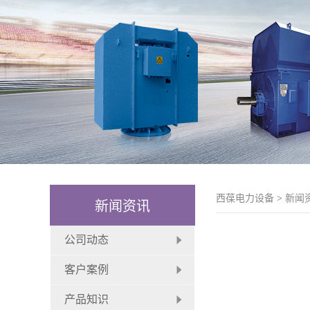
西葆电力设备
>
新闻
新闻资讯
公司动态
客户案例
产品知识