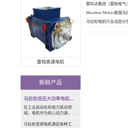
雷科达集团（雷勃电气
Marathon Motor
雷勃高速电机
新鲜产品
马拉松低压大功率电机卓越性能的保证
在工业自动化和电力驱动领
域，电机作为核心动力源，其
性能优劣直接影响生产线的效
马拉松变频电机满足各种工业应用的需求
率与稳定性。作为一款享誉北