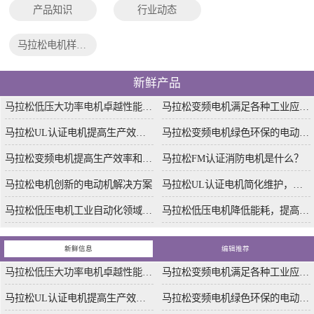
产品知识
行业动态
马拉松电机样本下载
新鲜产品
马拉松低压大功率电机卓越性能的保证
马拉松变频电机满足各种工业应用的需求
马拉松UL认证电机提高生产效率，降低运营成本
马拉松变频电机绿色环保的电动机选择
马拉松变频电机提高生产效率和降低运营成本的电动机
马拉松FM认证消防电机是什么？
马拉松电机创新的电动机解决方案
马拉松UL认证电机简化维护，降低运营成本
马拉松低压电机工业自动化领域的可靠伙伴
马拉松低压电机降低能耗，提高能效
新鲜信息
编辑推荐
马拉松低压大功率电机卓越性能的保证
马拉松变频电机满足各种工业应用的需求
马拉松UL认证电机提高生产效率，降低运营成本
马拉松变频电机绿色环保的电动机选择