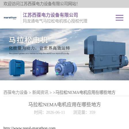
欢迎访问江苏西葆电力设备有限公司网站！
江苏西葆电力设备有限公司
玛龙通电气马拉松电机核心授权代理
马拉松二级能效
IE4电机
马拉松三级能效
IE3电机
高速电机
马拉松变频电机
马拉松高压电机
西葆电力设备
>
新闻资讯
>
>马拉松NEMA电机应用在哪些地方
马拉松NEMA电机应用在哪些地方
马拉松船用电机
时间：2026-06-11
浏览量：359
马拉松绕线电机
http://www.regal-marathon.com