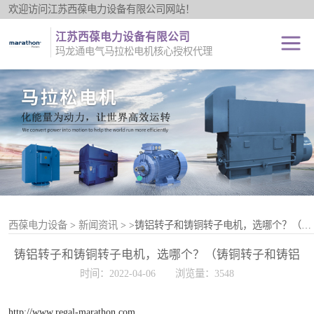
欢迎访问江苏西葆电力设备有限公司网站！
江苏西葆电力设备有限公司
玛龙通电气马拉松电机核心授权代理
马拉松二级能效
IE4电机
马拉松三级能效
IE3电机
高速电机
马拉松变频电机
马拉松高压电机
西葆电力设备
>
新闻资讯
>
>铸铝转子和铸铜转子电机，选哪个？（铸铜转子和铸铝转子的优缺点）-马拉松电机
铸铝转子和铸铜转子电机，选哪个？（铸铜转子和铸铝
马拉松船用电机
转子的优缺点）-马拉松电机
时间：2022-04-06
浏览量：3548
马拉松绕线电机
http://www.regal-marathon.com