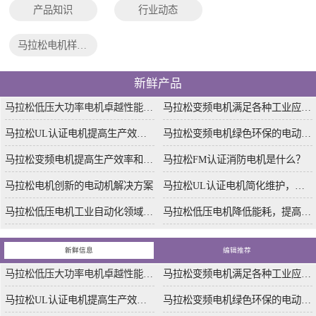
产品知识
行业动态
马拉松电机样本下载
新鲜产品
马拉松低压大功率电机卓越性能的保证
马拉松变频电机满足各种工业应用的需求
马拉松UL认证电机提高生产效率，降低运营成本
马拉松变频电机绿色环保的电动机选择
马拉松变频电机提高生产效率和降低运营成本的电动机
马拉松FM认证消防电机是什么？
马拉松电机创新的电动机解决方案
马拉松UL认证电机简化维护，降低运营成本
马拉松低压电机工业自动化领域的可靠伙伴
马拉松低压电机降低能耗，提高能效
新鲜信息
编辑推荐
马拉松低压大功率电机卓越性能的保证
马拉松变频电机满足各种工业应用的需求
马拉松UL认证电机提高生产效率，降低运营成本
马拉松变频电机绿色环保的电动机选择