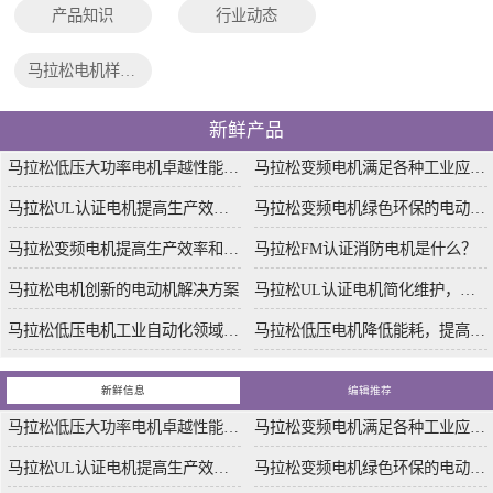
产品知识
行业动态
马拉松电机样本下载
新鲜产品
马拉松低压大功率电机卓越性能的保证
马拉松变频电机满足各种工业应用的需求
马拉松UL认证电机提高生产效率，降低运营成本
马拉松变频电机绿色环保的电动机选择
马拉松变频电机提高生产效率和降低运营成本的电动机
马拉松FM认证消防电机是什么？
马拉松电机创新的电动机解决方案
马拉松UL认证电机简化维护，降低运营成本
马拉松低压电机工业自动化领域的可靠伙伴
马拉松低压电机降低能耗，提高能效
新鲜信息
编辑推荐
马拉松低压大功率电机卓越性能的保证
马拉松变频电机满足各种工业应用的需求
马拉松UL认证电机提高生产效率，降低运营成本
马拉松变频电机绿色环保的电动机选择