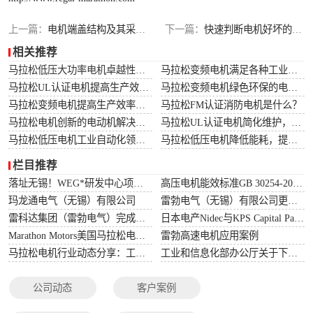
马拉松UL认证电
上一篇：
电机端盖结构及其采用的工艺（电机端盖的结构决定了所采用的工艺）-马拉松电机
下一篇：
快速判断电机好坏的方法（如何用万用表判断电机好坏）-马拉松电机
机
马拉松NEMA电
相关推荐
马拉松低压大功率电机卓越性能的保证
马拉松变频电机满足各种工业应用的需求
机
马拉松低压大功
马拉松UL认证电机提高生产效率，降低运营成本
马拉松变频电机绿色环保的电动机选择
马拉松变频电机提高生产效率和降低运营成本的电动机
马拉松FM认证消防电机是什么？
率电机
马拉松消防认证
马拉松电机创新的电动机解决方案
马拉松UL认证电机简化维护，降低运营成本
马拉松低压电机工业自动化领域的可靠伙伴
马拉松低压电机降低能耗，提高能效
电机
马拉松低压电机
栏目推荐
WEG W20电机
落址无锡！WEG*研发中心项目建设在Marathon无锡工厂顺利开工！
高压电机能效标准GB 30254-2024将于2025年9月1日正式实施
玛龙通电气（无锡）有限公司
雷勃电气（无锡）有限公司更名为玛龙通电气（无锡）有限公司
WEG W21电机
雷科达集团（雷勃电气）完成向WEG出售其工业电机和发电机业务
日本电产Nidec与KPS Capital Partners竞争收购西门子电机业务，预计交易额超30亿欧元
Marathon Motors美国马拉松电机官方授权书
雷勃高速电机应用案例
马拉松电机行业动态分享：工信部、**等六部门联合发布《工业能效提升行动计划》
工业和信息化部办公厅关于下达2022年度国家工业节能监察任务的通知
公司动态
客户案例