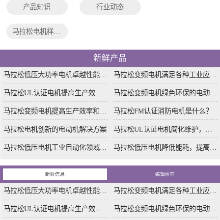
产品知识
行业动态
马拉松电机样本下载
新鲜产品
马拉松低压大功率电机卓越性能的保证
马拉松变频电机满足各种工业应用的需求
马拉松UL认证电机提高生产效率，降低运营成本
马拉松变频电机绿色环保的电动机选择
马拉松变频电机提高生产效率和降低运营成本的电动机
马拉松FM认证消防电机是什么？
马拉松电机创新的电动机解决方案
马拉松UL认证电机简化维护，降低运营成本
马拉松低压电机工业自动化领域的可靠伙伴
马拉松低压电机降低能耗，提高能效
新鲜信息
编辑推荐
马拉松低压大功率电机卓越性能的保证
马拉松变频电机满足各种工业应用的需求
马拉松UL认证电机提高生产效率，降低运营成本
马拉松变频电机绿色环保的电动机选择