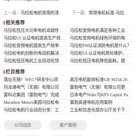
马拉松UL认证电
上一篇：
马拉松电机常用的漆包线种类
下一篇：
常用电机标准-马拉松电机
机
马拉松NEMA电
相关推荐
马拉松低压大功率电机卓越性能的保证
马拉松变频电机满足各种工业应用的需求
机
马拉松低压大功
马拉松UL认证电机提高生产效率，降低运营成本
马拉松变频电机绿色环保的电动机选择
马拉松变频电机提高生产效率和降低运营成本的电动机
马拉松FM认证消防电机是什么？
率电机
马拉松消防认证
马拉松电机创新的电动机解决方案
马拉松UL认证电机简化维护，降低运营成本
马拉松低压电机工业自动化领域的可靠伙伴
马拉松低压电机降低能耗，提高能效
电机
马拉松低压电机
栏目推荐
WEG W20电机
落址无锡！WEG*研发中心项目建设在Marathon无锡工厂顺利开工！
高压电机能效标准GB 30254-2024将于2025年9月1日正式实施
玛龙通电气（无锡）有限公司
雷勃电气（无锡）有限公司更名为玛龙通电气（无锡）有限公司
WEG W21电机
雷科达集团（雷勃电气）完成向WEG出售其工业电机和发电机业务
日本电产Nidec与KPS Capital Partners竞争收购西门子电机业务，预计交易额超30亿欧元
Marathon Motors美国马拉松电机官方授权书
雷勃高速电机应用案例
马拉松电机行业动态分享：工信部、**等六部门联合发布《工业能效提升行动计划》
工业和信息化部办公厅关于下达2022年度国家工业节能监察任务的通知
公司动态
客户案例