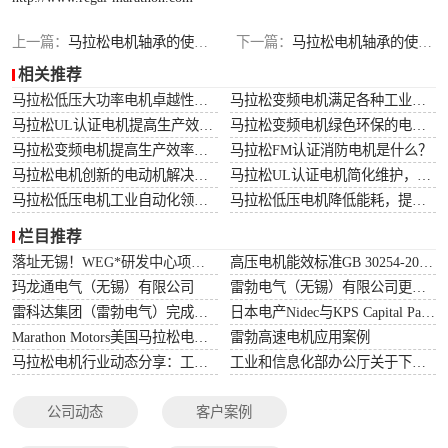
马拉松UL认证电
上一篇：
马拉松电机轴承的使用和维护一
下一篇：
马拉松电机轴承的使用和维护三
机
马拉松NEMA电
相关推荐
马拉松低压大功率电机卓越性能的保证
马拉松变频电机满足各种工业应用的需求
机
马拉松低压大功
马拉松UL认证电机提高生产效率，降低运营成本
马拉松变频电机绿色环保的电动机选择
马拉松变频电机提高生产效率和降低运营成本的电动机
马拉松FM认证消防电机是什么？
率电机
马拉松消防认证
马拉松电机创新的电动机解决方案
马拉松UL认证电机简化维护，降低运营成本
马拉松低压电机工业自动化领域的可靠伙伴
马拉松低压电机降低能耗，提高能效
电机
马拉松低压电机
栏目推荐
WEG W20电机
落址无锡！WEG*研发中心项目建设在Marathon无锡工厂顺利开工！
高压电机能效标准GB 30254-2024将于2025年9月1日正式实施
玛龙通电气（无锡）有限公司
雷勃电气（无锡）有限公司更名为玛龙通电气（无锡）有限公司
WEG W21电机
雷科达集团（雷勃电气）完成向WEG出售其工业电机和发电机业务
日本电产Nidec与KPS Capital Partners竞争收购西门子电机业务，预计交易额超30亿欧元
Marathon Motors美国马拉松电机官方授权书
雷勃高速电机应用案例
马拉松电机行业动态分享：工信部、**等六部门联合发布《工业能效提升行动计划》
工业和信息化部办公厅关于下达2022年度国家工业节能监察任务的通知
公司动态
客户案例