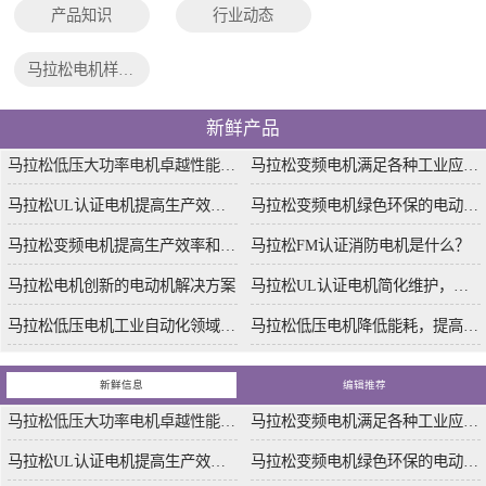
产品知识
行业动态
马拉松电机样本下载
新鲜产品
马拉松低压大功率电机卓越性能的保证
马拉松变频电机满足各种工业应用的需求
马拉松UL认证电机提高生产效率，降低运营成本
马拉松变频电机绿色环保的电动机选择
马拉松变频电机提高生产效率和降低运营成本的电动机
马拉松FM认证消防电机是什么？
马拉松电机创新的电动机解决方案
马拉松UL认证电机简化维护，降低运营成本
马拉松低压电机工业自动化领域的可靠伙伴
马拉松低压电机降低能耗，提高能效
新鲜信息
编辑推荐
马拉松低压大功率电机卓越性能的保证
马拉松变频电机满足各种工业应用的需求
马拉松UL认证电机提高生产效率，降低运营成本
马拉松变频电机绿色环保的电动机选择