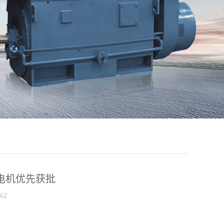
电机优先获批
62