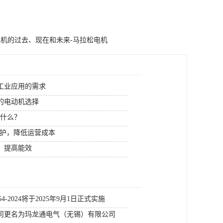
机的过去、现在和未来-马拉松电机
工业应用的需求
的电动机选择
是什么？
维护，降低运营成本
，提高能效
4-2024将于2025年9月1日正式实施
司更名为玛龙通电气（无锡）有限公司