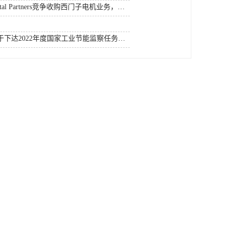
日本电产Nidec与KPS Capital Partners竞争收购西门子电机业务，预计交易额超30亿欧元
工业和信息化部办公厅关于下达2022年度国家工业节能监察任务的通知