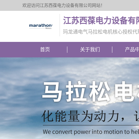
欢迎访问江苏西葆电力设备有限公司网站！
江苏西葆电力设备有
玛龙通电气马拉松电机核心授权代
首页
关于我们
产品