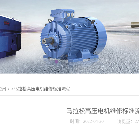
资讯
>
>马拉松高压电机维修标准流程
马拉松高压电机维修标准
时间：2022-04-20
浏览量：27