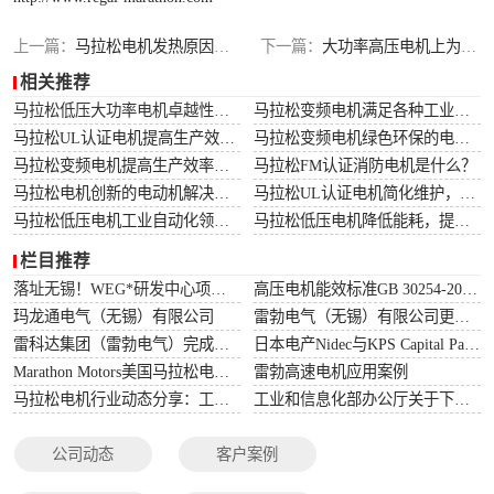
马拉松UL认证电
上一篇：
马拉松电机发热原因浅析
下一篇：
大功率高压电机上为何要安装差动保护?（差动保护起什么作用）-马拉松电机
机
马拉松NEMA电
相关推荐
马拉松低压大功率电机卓越性能的保证
马拉松变频电机满足各种工业应用的需求
机
马拉松低压大功
马拉松UL认证电机提高生产效率，降低运营成本
马拉松变频电机绿色环保的电动机选择
马拉松变频电机提高生产效率和降低运营成本的电动机
马拉松FM认证消防电机是什么？
率电机
马拉松消防认证
马拉松电机创新的电动机解决方案
马拉松UL认证电机简化维护，降低运营成本
马拉松低压电机工业自动化领域的可靠伙伴
马拉松低压电机降低能耗，提高能效
电机
马拉松低压电机
栏目推荐
WEG W20电机
落址无锡！WEG*研发中心项目建设在Marathon无锡工厂顺利开工！
高压电机能效标准GB 30254-2024将于2025年9月1日正式实施
玛龙通电气（无锡）有限公司
雷勃电气（无锡）有限公司更名为玛龙通电气（无锡）有限公司
WEG W21电机
雷科达集团（雷勃电气）完成向WEG出售其工业电机和发电机业务
日本电产Nidec与KPS Capital Partners竞争收购西门子电机业务，预计交易额超30亿欧元
Marathon Motors美国马拉松电机官方授权书
雷勃高速电机应用案例
马拉松电机行业动态分享：工信部、**等六部门联合发布《工业能效提升行动计划》
工业和信息化部办公厅关于下达2022年度国家工业节能监察任务的通知
公司动态
客户案例