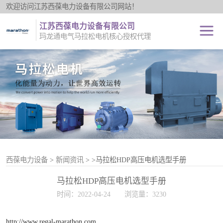
欢迎访问江苏西葆电力设备有限公司网站！
江苏西葆电力设备有限公司
玛龙通电气马拉松电机核心授权代理
马拉松二级能效
IE4电机
马拉松三级能效
IE3电机
高速电机
马拉松变频电机
马拉松高压电机
西葆电力设备
>
新闻资讯
>
>马拉松HDP高压电机选型手册
马拉松HDP高压电机选型手册
马拉松船用电机
时间：2022-04-24
浏览量：3230
马拉松绕线电机
http://www.regal-marathon.com