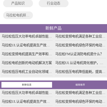
产品知识
行业动态
马拉松电机样本下载
新鲜产品
马拉松低压大功率电机卓越性能的保证
马拉松变频电机满足各种工业应用的需求
马拉松UL认证电机提高生产效率，降低运营成本
马拉松变频电机绿色环保的电动机选择
马拉松变频电机提高生产效率和降低运营成本的电动机
马拉松FM认证消防电机是什么？
马拉松电机创新的电动机解决方案
马拉松UL认证电机简化维护，降低运营成本
马拉松低压电机工业自动化领域的可靠伙伴
马拉松低压电机降低能耗，提高能效
新鲜信息
编辑推荐
马拉松低压大功率电机卓越性能的保证
马拉松变频电机满足各种工业应用的需求
马拉松UL认证电机提高生产效率，降低运营成本
马拉松变频电机绿色环保的电动机选择