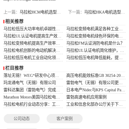
马拉松UL认证电
上一篇：
马拉松HCM电机选型手册
下一篇：
马拉松HKA电机选型手册
机
马拉松NEMA电
相关推荐
马拉松低压大功率电机卓越性能的保证
马拉松变频电机满足各种工业应用的需求
机
马拉松低压大功
马拉松UL认证电机提高生产效率，降低运营成本
马拉松变频电机绿色环保的电动机选择
马拉松变频电机提高生产效率和降低运营成本的电动机
马拉松FM认证消防电机是什么？
率电机
马拉松消防认证
马拉松电机创新的电动机解决方案
马拉松UL认证电机简化维护，降低运营成本
马拉松低压电机工业自动化领域的可靠伙伴
马拉松低压电机降低能耗，提高能效
电机
马拉松低压电机
栏目推荐
WEG W20电机
落址无锡！WEG*研发中心项目建设在Marathon无锡工厂顺利开工！
高压电机能效标准GB 30254-2024将于2025年9月1日正式实施
玛龙通电气（无锡）有限公司
雷勃电气（无锡）有限公司更名为玛龙通电气（无锡）有限公司
WEG W21电机
雷科达集团（雷勃电气）完成向WEG出售其工业电机和发电机业务
日本电产Nidec与KPS Capital Partners竞争收购西门子电机业务，预计交易额超30亿欧元
Marathon Motors美国马拉松电机官方授权书
雷勃高速电机应用案例
马拉松电机行业动态分享：工信部、**等六部门联合发布《工业能效提升行动计划》
工业和信息化部办公厅关于下达2022年度国家工业节能监察任务的通知
公司动态
客户案例