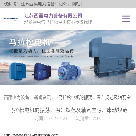
欢迎访问江苏西葆电力设备有限公司网站！
江苏西葆电力设备有限公司
玛龙通电气马拉松电机核心授权代理
马拉松二级能效
IE4电机
马拉松三级能效
IE3电机
高速电机
马拉松变频电机
马拉松高压电机
西葆电力设备
>
新闻资讯
>
>马拉松电机的振荡、温升规范及轴瓦空隙、串动规范
马拉松电机的振荡、温升规范及轴瓦空隙、串动规范
马拉松船用电机
时间：2022-04-24
浏览量：2560
马拉松绕线电机
http://www.regal-marathon.com