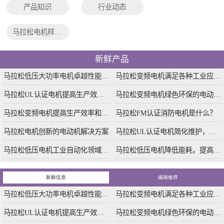
产品知识
行业动态
马拉松电机样本下载
新鲜产品
马拉松低压大功率电机卓越性能的保证
马拉松变频电机满足各种工业应用的需求
马拉松UL认证电机提高生产效率，降低运营成本
马拉松变频电机绿色环保的电动机选择
马拉松变频电机提高生产效率和降低运营成本的电动机
马拉松FM认证消防电机是什么？
马拉松电机创新的电动机解决方案
马拉松UL认证电机简化维护，降低运营成本
马拉松低压电机工业自动化领域的可靠伙伴
马拉松低压电机降低能耗，提高能效
新鲜信息
编辑推荐
马拉松低压大功率电机卓越性能的保证
马拉松变频电机满足各种工业应用的需求
马拉松UL认证电机提高生产效率，降低运营成本
马拉松变频电机绿色环保的电动机选择