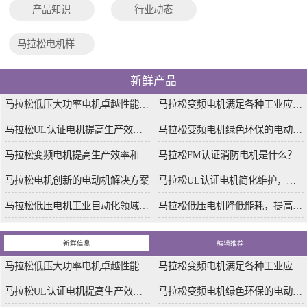
产品知识
行业动态
马拉松电机样本下载
新鲜产品
马拉松低压大功率电机卓越性能的保证
马拉松变频电机满足各种工业应用的需求
马拉松UL认证电机提高生产效率，降低运营成本
马拉松变频电机绿色环保的电动机选择
马拉松变频电机提高生产效率和降低运营成本的电动机
马拉松FM认证消防电机是什么？
马拉松电机创新的电动机解决方案
马拉松UL认证电机简化维护，降低运营成本
马拉松低压电机工业自动化领域的可靠伙伴
马拉松低压电机降低能耗，提高能效
新鲜信息
编辑推荐
马拉松低压大功率电机卓越性能的保证
马拉松变频电机满足各种工业应用的需求
马拉松UL认证电机提高生产效率，降低运营成本
马拉松变频电机绿色环保的电动机选择