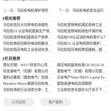
马拉松UL认证电
上一篇：
马拉松电机保护测控装置 整定计算
下一篇：
马拉松电机安全运行注意事项
机
马拉松NEMA电
相关推荐
马拉松低压大功率电机卓越性能的保证
马拉松变频电机满足各种工业应用的需求
机
马拉松低压大功
马拉松UL认证电机提高生产效率，降低运营成本
马拉松变频电机绿色环保的电动机选择
马拉松变频电机提高生产效率和降低运营成本的电动机
马拉松FM认证消防电机是什么？
率电机
马拉松消防认证
马拉松电机创新的电动机解决方案
马拉松UL认证电机简化维护，降低运营成本
马拉松低压电机工业自动化领域的可靠伙伴
马拉松低压电机降低能耗，提高能效
电机
马拉松低压电机
栏目推荐
WEG W20电机
落址无锡！WEG*研发中心项目建设在Marathon无锡工厂顺利开工！
高压电机能效标准GB 30254-2024将于2025年9月1日正式实施
玛龙通电气（无锡）有限公司
雷勃电气（无锡）有限公司更名为玛龙通电气（无锡）有限公司
WEG W21电机
雷科达集团（雷勃电气）完成向WEG出售其工业电机和发电机业务
日本电产Nidec与KPS Capital Partners竞争收购西门子电机业务，预计交易额超30亿欧元
Marathon Motors美国马拉松电机官方授权书
雷勃高速电机应用案例
马拉松电机行业动态分享：工信部、**等六部门联合发布《工业能效提升行动计划》
工业和信息化部办公厅关于下达2022年度国家工业节能监察任务的通知
公司动态
客户案例