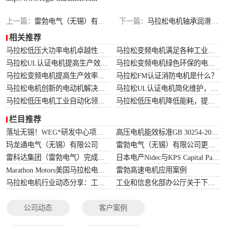
马拉松UL认证电
上一篇：
雷勃电气（无锡）有限公司在天津成功举办马拉松电机产品推广及技术交流会
下一篇：
马拉松电机轴承润滑小常识
机
马拉松NEMA电
相关推荐
马拉松低压大功率电机卓越性能的保证
马拉松变频电机满足各种工业应用的需求
机
马拉松低压大功
马拉松UL认证电机提高生产效率，降低运营成本
马拉松变频电机绿色环保的电动机选择
马拉松变频电机提高生产效率和降低运营成本的电动机
马拉松FM认证消防电机是什么？
率电机
马拉松消防认证
马拉松电机创新的电动机解决方案
马拉松UL认证电机简化维护，降低运营成本
马拉松低压电机工业自动化领域的可靠伙伴
马拉松低压电机降低能耗，提高能效
电机
马拉松低压电机
栏目推荐
WEG W20电机
落址无锡！WEG*研发中心项目建设在Marathon无锡工厂顺利开工！
高压电机能效标准GB 30254-2024将于2025年9月1日正式实施
玛龙通电气（无锡）有限公司
雷勃电气（无锡）有限公司更名为玛龙通电气（无锡）有限公司
WEG W21电机
雷科达集团（雷勃电气）完成向WEG出售其工业电机和发电机业务
日本电产Nidec与KPS Capital Partners竞争收购西门子电机业务，预计交易额超30亿欧元
Marathon Motors美国马拉松电机官方授权书
雷勃高速电机应用案例
马拉松电机行业动态分享：工信部、**等六部门联合发布《工业能效提升行动计划》
工业和信息化部办公厅关于下达2022年度国家工业节能监察任务的通知
公司动态
客户案例