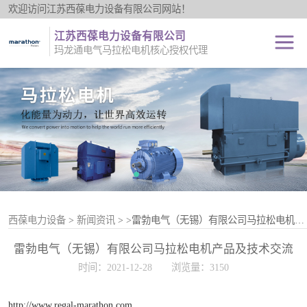
欢迎访问江苏西葆电力设备有限公司网站！
江苏西葆电力设备有限公司
玛龙通电气马拉松电机核心授权代理
马拉松二级能效
IE4电机
马拉松三级能效
IE3电机
高速电机
马拉松变频电机
马拉松高压电机
西葆电力设备
>
新闻资讯
>
>雷勃电气（无锡）有限公司马拉松电机产品及技术交流会在秦皇岛圆满召开
雷勃电气（无锡）有限公司马拉松电机产品及技术交流
马拉松船用电机
会在秦皇岛圆满召开
时间：2021-12-28
浏览量：3150
马拉松绕线电机
http://www.regal-marathon.com