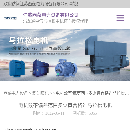
欢迎访问江苏西葆电力设备有限公司网站！
江苏西葆电力设备有限公司
玛龙通电气马拉松电机核心授权代理
马拉松二级能效
IE4电机
马拉松三级能效
IE3电机
高速电机
马拉松变频电机
马拉松高压电机
西葆电力设备
>
新闻资讯
>
>电机效率偏差范围多少算合格？马拉松电机
电机效率偏差范围多少算合格？马拉松电机
马拉松船用电机
时间：2022-05-11
浏览量：5065
马拉松绕线电机
http://www.regal-marathon.com