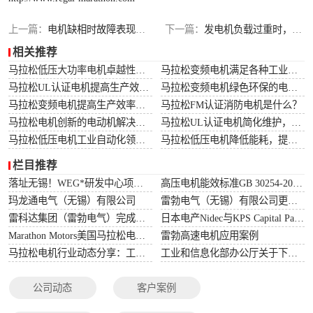
马拉松UL认证电
上一篇：
电机缺相时故障表现是什么?马拉松电机
下一篇：
发电机负载过重时，原动机的转速会怎样变化？马拉松电机
机
马拉松NEMA电
相关推荐
马拉松低压大功率电机卓越性能的保证
马拉松变频电机满足各种工业应用的需求
机
马拉松低压大功
马拉松UL认证电机提高生产效率，降低运营成本
马拉松变频电机绿色环保的电动机选择
马拉松变频电机提高生产效率和降低运营成本的电动机
马拉松FM认证消防电机是什么？
率电机
马拉松消防认证
马拉松电机创新的电动机解决方案
马拉松UL认证电机简化维护，降低运营成本
马拉松低压电机工业自动化领域的可靠伙伴
马拉松低压电机降低能耗，提高能效
电机
马拉松低压电机
栏目推荐
WEG W20电机
落址无锡！WEG*研发中心项目建设在Marathon无锡工厂顺利开工！
高压电机能效标准GB 30254-2024将于2025年9月1日正式实施
玛龙通电气（无锡）有限公司
雷勃电气（无锡）有限公司更名为玛龙通电气（无锡）有限公司
WEG W21电机
雷科达集团（雷勃电气）完成向WEG出售其工业电机和发电机业务
日本电产Nidec与KPS Capital Partners竞争收购西门子电机业务，预计交易额超30亿欧元
Marathon Motors美国马拉松电机官方授权书
雷勃高速电机应用案例
马拉松电机行业动态分享：工信部、**等六部门联合发布《工业能效提升行动计划》
工业和信息化部办公厅关于下达2022年度国家工业节能监察任务的通知
公司动态
客户案例