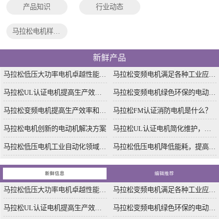
产品知识
行业动态
马拉松电机样本下载
新鲜产品
马拉松低压大功率电机卓越性能的保证
马拉松变频电机满足各种工业应用的需求
马拉松UL认证电机提高生产效率，降低运营成本
马拉松变频电机绿色环保的电动机选择
马拉松变频电机提高生产效率和降低运营成本的电动机
马拉松FM认证消防电机是什么？
马拉松电机创新的电动机解决方案
马拉松UL认证电机简化维护，降低运营成本
马拉松低压电机工业自动化领域的可靠伙伴
马拉松低压电机降低能耗，提高能效
新鲜信息
编辑推荐
马拉松低压大功率电机卓越性能的保证
马拉松变频电机满足各种工业应用的需求
马拉松UL认证电机提高生产效率，降低运营成本
马拉松变频电机绿色环保的电动机选择