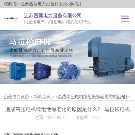
欢迎访问江苏西葆电力设备有限公司网站！
江苏西葆电力设备有限公司
玛龙通电气马拉松电机核心授权代理
马拉松二级能效
IE4电机
马拉松三级能效
IE3电机
高速电机
马拉松变频电机
马拉松高压电机
西葆电力设备
>
新闻资讯
>
>造成高压电机绕组绝缘老化的原因是什么？-马拉松电机
造成高压电机绕组绝缘老化的原因是什么？-马拉松电机
马拉松船用电机
时间：2022-05-17
浏览量：3592
马拉松绕线电机
http://www.regal-marathon.com