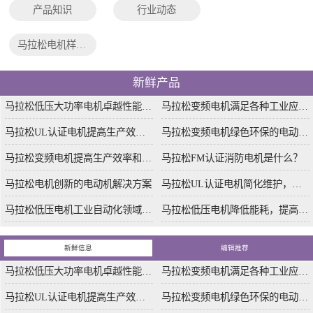
产品知识
行业动态
马拉松电机样本下载
新鲜产品
马拉松低压大功率电机卓越性能的保证
马拉松变频电机满足各种工业应用的需求
马拉松UL认证电机提高生产效率，降低运营成本
马拉松变频电机绿色环保的电动机选择
马拉松变频电机提高生产效率和降低运营成本的电动机
马拉松FM认证消防电机是什么？
马拉松电机创新的电动机解决方案
马拉松UL认证电机简化维护，降低运营成本
马拉松低压电机工业自动化领域的可靠伙伴
马拉松低压电机降低能耗，提高能效
新鲜信息
编辑推荐
马拉松低压大功率电机卓越性能的保证
马拉松变频电机满足各种工业应用的需求
马拉松UL认证电机提高生产效率，降低运营成本
马拉松变频电机绿色环保的电动机选择