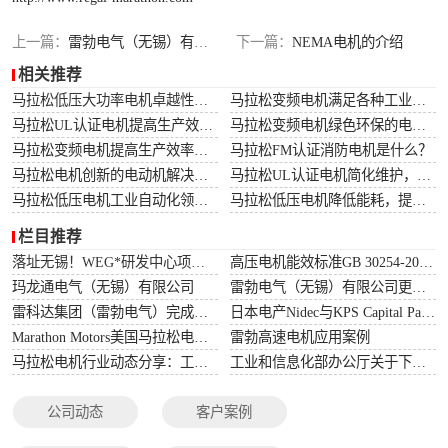
马拉松UL认证电
上一篇：
雷勃电气（无锡）有限公司马拉松电机TCA/TCS系列获CCC认证证书
下一篇：
NEMA电机的介绍
机
马拉松NEMA电
相关推荐
马拉松低压大功率电机卓越性能的保证
马拉松变频电机满足各种工业应用的需求
机
马拉松低压大功
马拉松UL认证电机提高生产效率，降低运营成本
马拉松变频电机绿色环保的电动机选择
马拉松变频电机提高生产效率和降低运营成本的电动机
马拉松FM认证消防电机是什么？
率电机
马拉松消防认证
马拉松电机创新的电动机解决方案
马拉松UL认证电机简化维护，降低运营成本
马拉松低压电机工业自动化领域的可靠伙伴
马拉松低压电机降低能耗，提高能效
电机
马拉松低压电机
栏目推荐
WEG W20电机
落址无锡！WEG*研发中心项目建设在Marathon无锡工厂顺利开工！
高压电机能效标准GB 30254-2024将于2025年9月1日正式实施
玛龙通电气（无锡）有限公司
雷勃电气（无锡）有限公司更名为玛龙通电气（无锡）有限公司
WEG W21电机
雷科达集团（雷勃电气）完成向WEG出售其工业电机和发电机业务
日本电产Nidec与KPS Capital Partners竞争收购西门子电机业务，预计交易额超30亿欧元
Marathon Motors美国马拉松电机官方授权书
雷勃高速电机应用案例
马拉松电机行业动态分享：工信部、**等六部门联合发布《工业能效提升行动计划》
工业和信息化部办公厅关于下达2022年度国家工业节能监察任务的通知
公司动态
客户案例